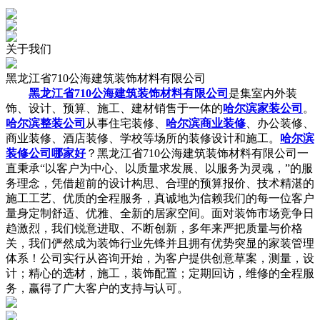
关于
我们
黑龙江省710公海建筑装饰材料有限公司
黑龙江省710公海建筑装饰材料有限公司
是集室内外装
饰、设计、预算、施工、建材销售于一体的
哈尔滨家装公司
。
哈尔滨整装公司
从事住宅装修、
哈尔滨商业装修
、办公装修、
商业装修、酒店装修、学校等场所的装修设计和施工。
哈尔滨
装修公司哪家好
？黑龙江省710公海建筑装饰材料有限公司一
直秉承“以客户为中心、以质量求发展、以服务为灵魂，”的服
务理念，凭借超前的设计构思、合理的预算报价、技术精湛的
施工工艺、优质的全程服务，真诚地为信赖我们的每一位客户
量身定制舒适、优雅、全新的居家空间。面对装饰市场竞争日
趋激烈，我们锐意进取、不断创新，多年来严把质量与价格
关，我们俨然成为装饰行业先锋并且拥有优势突显的家装管理
体系！公司实行从咨询开始，为客户提供创意草案，测量，设
计；精心的选材，施工，装饰配置；定期回访，维修的全程服
务，赢得了广大客户的支持与认可。