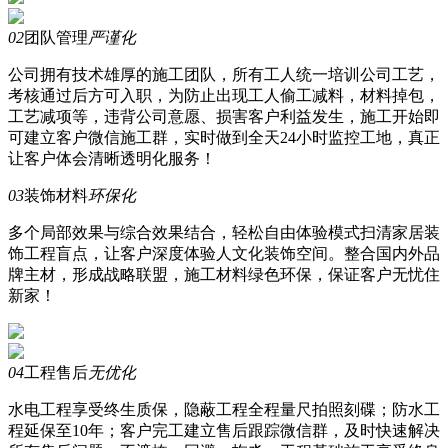
02
团队管理
严谨化
公司拥有技术雄厚的施工团队，所有工人统一培训公司工艺，
考核通过后方可入职，为防止出现工人偷工减料，材料掉包，
工艺减项等，违背公司意愿、损害客户利益发生，施工开始即
可建立客户微信施工群，实时做到
全天24小时
监控工地，真正
让客户体会
清晰透明化服务！
03
装饰材料
环保化
多个局部效果与综合效果结合，轻松自由体验模式扫清家居装
饰工程盲点，让客户深度体验人文化装饰空间。整合国内外
品
牌主材
，形成战略联盟，施工材料绿色环保，保证客户
无忧住
新家！
04
工程售后
无优化
水电工程享受终生质保，隐蔽工程全程量尺拍照刻碟；防水工
程延保至10年；客户完工建立售后跟踪微信群，及时快速解决