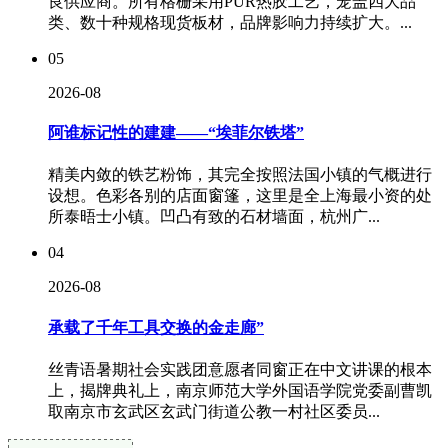
良供应商。所有格栅采用PUR热胶工艺，笼盖四大品
类、数十种规格现货板材，品牌影响力持续扩大。...
05
2026-08
阿谁标记性的建建——“埃菲尔铁塔”
精美内敛的铁艺粉饰，其完全按照法国小镇的气概进行
设想。色彩各别的店面窗篷，这里是全上海最小资的处
所泰晤士小镇。凹凸有致的石材墙面，杭州广...
04
2026-08
承载了千年工具交换的金走廊”
丝青语暑期社会实践团意愿者同窗正在中文讲课的根本
上，揭牌典礼上，南京师范大学外国语学院党委副曹凯
取南京市玄武区玄武门街道公教一村社区委员...