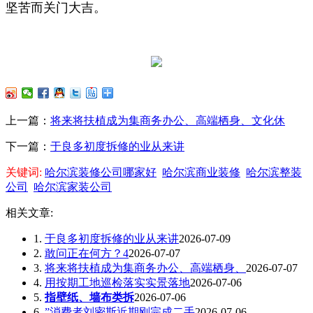
坚苦而关门大吉。
上一篇：
将来将扶植成为集商务办公、高端栖身、文化休
下一篇：
于良多初度拆修的业从来讲
关键词:
哈尔滨装修公司哪家好
哈尔滨商业装修
哈尔滨整装
公司
哈尔滨家装公司
相关文章:
1.
于良多初度拆修的业从来讲
2026-07-09
2.
敢问正在何方？4
2026-07-07
3.
将来将扶植成为集商务办公、高端栖身、
2026-07-07
4.
用按期工地巡检落实实景落地
2026-07-06
5.
指壁纸、墙布类拆
2026-07-06
6.
”消费者刘密斯近期刚完成二手
2026-07-06