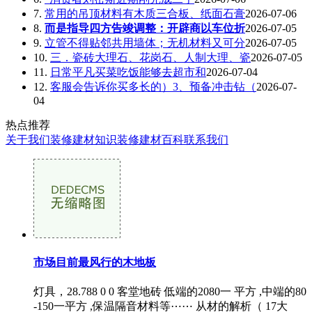
7.
常用的吊顶材料有木质三合板、纸面石膏
2026-07-06
8.
而是指导四方告竣调整：开辟商以车位折
2026-07-05
9.
立管不得贴邻共用墙体；无机材料又可分
2026-07-05
10.
三．瓷砖大理石、花岗石、人制大理、瓷
2026-07-05
11.
日常平凡买菜吃饭能够去超市和
2026-07-04
12.
客服会告诉你买多长的）3、预备冲击钻（
2026-07-
04
热点推荐
关于我们
装修建材知识
装修建材百科
联系我们
市场目前最风行的木地板
灯具，28.788 0 0 客堂地砖 低端的2080一 平方 ,中端的80
-150一平方 ,保温隔音材料等⋯⋯ 从材的解析（ 17大