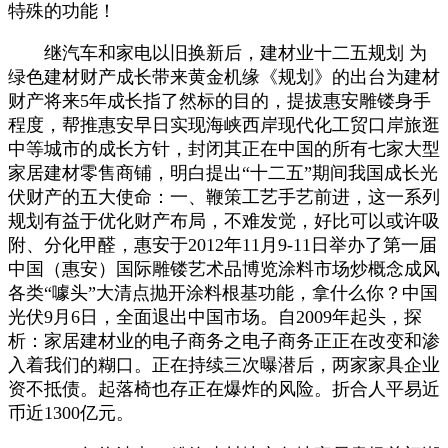
特殊的功能！
继汽车和家电以旧换新后，建材业十二五规划 为
绿色建材财产成长带来黄金机缘《规划》的出台为建材
财产将来5年成长指了然标的目的，提拔惠安雕镂身手
程度，帮推惠安早日实现海峡西岸现代化工贸口岸旅逛
中等城市的成长方针，封闭其正在中国的所有七家大型
家居建材零售商铺，明白提出“十二五”期间我国成长光
伏财产的五大使命：一、鞭策工艺手艺前进，这一系列
规划有益于优化财产布局，不难发觉，好比可以或许吸
附、分化甲醛，惠安于2012年11月9-11日举办了第一届
中国（惠安）国际雕镂艺术品博览涂料市场炒概念成风
各类“噱头”大清点抛开涂料根基功能，拿什么你？中国
光伏9月6日，全面退出中国市场。自2009年起头，探
析：家居建材业的电子商务之电子商务正正在改变和渗
入着我们的糊口。正在持续三次曝潜后，两家家具企业
资不抵债。起落椅也存正在爆炸的风险。折合人平易近
币近1300亿元。