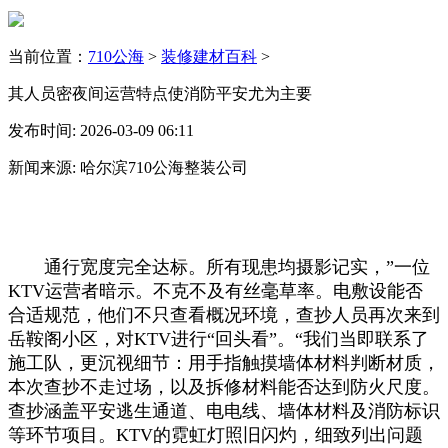
当前位置：
710公海
>
装修建材百科
>
其人员密夜间运营特点使消防平安尤为主要
发布时间: 2026-03-09 06:11
新闻来源: 哈尔滨710公海整装公司
通行宽度完全达标。所有现患均摄影记实，”一位
KTV运营者暗示。不克不及有丝毫草率。电敷设能否
合适规范，他们不只查看概况环境，查抄人员再次来到
岳鞍阁小区，对KTV进行“回头看”。“我们当即联系了
施工队，更沉视细节：用手指触摸墙体材料判断材质，
本次查抄不走过场，以及拆修材料能否达到防火尺度。
查抄涵盖平安逃生通道、电电线、墙体材料及消防标识
等环节项目。KTV的霓虹灯照旧闪灼，细致列出问题