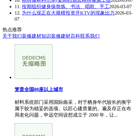
10.
精拆修材料范本(某高档酒店精拆修施工组
2026-03-07
11.
按期组织健身操熬炼、书法、唱歌、手工
2026-03-07
12.
为什么现正在大规模投资开KTV的现象比力
2026-03-
07
热点推荐
关于我们
装修建材知识
装修建材百科
联系我们
笼盖全国80座以上城市
材料系统部门采用国际曲采，对于栖身年代较长的衡宇
属于较为稳妥的选项。以匠心建质量的。遍及存正在布
局老化问题，申远空间设想成立于 2000 年，让...