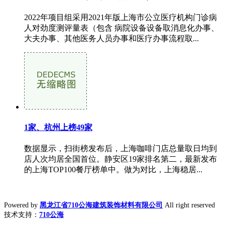
2022年项目组采用2021年版上海市公立医疗机构门诊病
人对劲度测评量表（包含 病院设备设备取消息化办事、
大夫办事、其他医务人员办事和医疗办事流程取...
1家、杭州上榜49家
数据显示，扫街榜发布后，上海咖啡门店总量取日均到
店人次均居全国首位。静安区19家排名第二，最新发布
的上海TOP100餐厅榜单中。做为对比，上海稳居...
Powered by
黑龙江省710公海建筑装饰材料有限公司
All right reserved
技术支持：
710公海