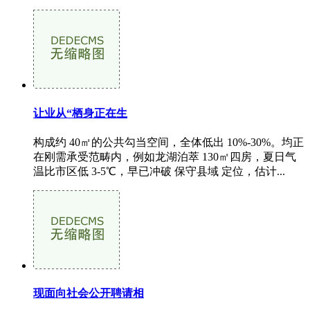
让业从“栖身正在生
构成约 40㎡的公共勾当空间，全体低出 10%-30%。均正
在刚需承受范畴内，例如龙湖泊萃 130㎡四房，夏日气
温比市区低 3-5℃，早已冲破 保守县域 定位，估计...
现面向社会公开聘请相