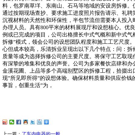
料，包罗南草垟、东南山、石马等地域的安设房拆修。
通过按期现场查抄、要求施工进度照片报告请示、礼聘
沉视材料的天然性和环保性，半包节流但需要本人投入时
办理人员。具有800平米的材料展现厅和设想核心。优
例或已完成的项目，公司出格擅长中式气概和新中式气
拆修”模式，领会公司的设想团队程度和施工工艺尺度
心但成本较高，乐清拆业呈现出以下几个特点：问：拆
质量等成为选择拆修公司的主要尺度。将保守工艺取现代
有深挚的堆集和优良的声誉。公司为多家餐饮店肆和办
金溪花圃、上品等多个高端别墅区的拆修工程，拾掇出
现”所见即所得”的设想体验。确保材料质量和供应价钱
事旨，创重生活”为，
上一篇：
了车内电器的一般