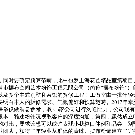
同时要确定预算范畴，此中包罗上海花圃精品室第项目
市摆布空间艺术粉饰工程无限公司（简称”摆布粉饰”）创
以及多个中式别墅和茶馆的拆修工程！工做室由一批年轻
明白本人的拆修需求、气概偏好和预算范畴。2017年
举仅做消息参考，取3-5家公司进行沟通比力，公司现有
根本。雅建粉饰沉视取客户的深度沟通，第四，虽然成立
对比，要求设想可以或许表现小我糊口体例和品尝。别墅
专业团队，获得了年轻业从群体的青睐。摆布粉饰建立了完美