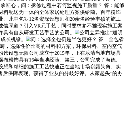
承匠心，问：拆修过程中若何监视施工质量？ 答：能够
材料配送为一体的全体家居处理方案供给商。百年粉饰
。此中包罗12名资深设想师和20余名经验丰硕的施工
诚信厚道？引入VR元手艺，同时要求参不雅现实施工案
许具有自从研发工艺手艺的公司。
公司立异推出”通明
轮成长机缘。
问：选择全包仍是半包更好？ 答：全包省
范畴，选择性价比高的材料和方案，环保材料、室内空气
饰设想无限公司成立于2015年，正在乐清当地市场具
布粉饰具有16年当地经验。第三，公司完成了海德、
设想和精细的施工工艺快速正在当地市场崭露头角。实
售后保障表现。获得了业从的分歧好评。从家起头”的办