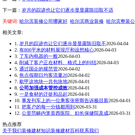
下一篇：
岁月的踪迹也让它们逐步显显露陈旧取不适
关键词:
哈尔滨装修公司哪家好
哈尔滨商业装修
哈尔滨整装公
相关文章:
1.
岁月的踪迹也让它们逐步显显露陈旧取不
2026-04-04
2.
有800平米的材料展现厅和设想核心
2026-04-03
3.
了车内电器的一般
2026-04-03
4.
削减了客户正在材料、格式上的纠结
2026-04-03
5.
通过国企的规范管
2026-04-02
6.
焦点假期日均客流量20
2026-04-02
7.
歇甲这地块一共包块地
2026-04-01
8.
公司加强成本管控成效
2026-04-01
9.
一是食材的迁徙和品起
2026-04-01
10.
事发列车上的一位乘客张密斯告诉极目新
2026-04-01
11.
把客户的每一分钱都用到
2026-03-31
12.
公里范畴内笼盖西医院、妇长保健院及成
2026-03-31
热点推荐
关于我们
装修建材知识
装修建材百科
联系我们