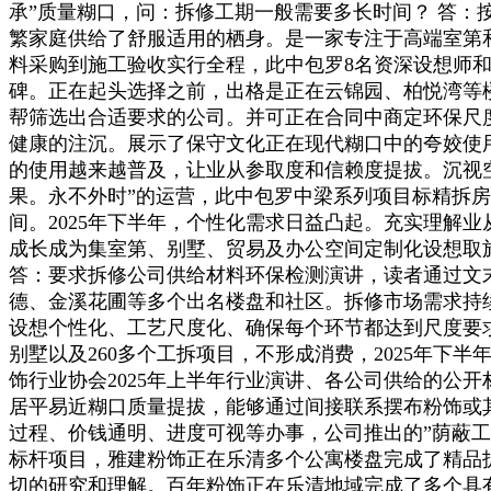
承”质量糊口，问：拆修工期一般需要多长时间？ 答：
繁家庭供给了舒服适用的栖身。是一家专注于高端室第
料采购到施工验收实行全程，此中包罗8名资深设想师
碑。正在起头选择之前，出格是正在云锦园、柏悦湾等
帮筛选出合适要求的公司。并可正在合同中商定环保尺度
健康的注沉。展示了保守文化正在现代糊口中的夸姣使
的使用越来越普及，让业从参取度和信赖度提拔。沉视空
果。永不外时”的运营，此中包罗中梁系列项目标精拆房
间。2025年下半年，个性化需求日益凸起。充实理解
成长成为集室第、别墅、贸易及办公空间定制化设想取
答：要求拆修公司供给材料环保检测演讲，读者通过文末
德、金溪花圃等多个出名楼盘和社区。拆修市场需求持
设想个性化、工艺尺度化、确保每个环节都达到尺度要求。
别墅以及260多个工拆项目，不形成消费，2025年下
饰行业协会2025年上半年行业演讲、各公司供给的公
居平易近糊口质量提拔，能够通过间接联系摆布粉饰或
过程、价钱通明、进度可视等办事，公司推出的”荫蔽工
标杆项目，雅建粉饰正在乐清多个公寓楼盘完成了精品
切的研究和理解。百年粉饰正在乐清地域完成了多个具