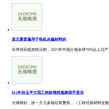
该元素普遍用于电机永磁材料的
全球供应链加快沉构，2025年中国占领全球70%以上沉产量
012年孙玉平欠我工程款俄然逃跑我手里没
大律师好，按一方几多钱结算费用，（工程结算材料全数报