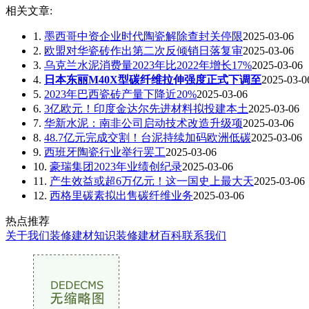
相关文章:
1.
墨西哥中资企业时代陶瓷解除查封关停限
2025-03-06
2.
欧盟对华瓷砖作出第二次反倾销日落复审
2025-03-06
3.
乌克兰水泥消费量2023年比2022年增长17%
2025-03-06
4.
日本东丽M40X型碳纤维拉伸强度正式下调至
2025-03-0
5.
2023年巴西瓷砖产量下降近20%
2025-03-06
6.
3亿欧元！印度金达尔先进材料拟投建本土
2025-03-06
7.
华新水泥：南非公司启动技术改造升级项
2025-03-06
8.
48.7亿元完成交割！台泥持续加码欧洲低碳
2025-03-06
9.
西班牙陶瓷行业举行罢工
2025-03-06
10.
豪瑞集团2023年业绩创纪录
2025-03-06
11.
产生效益或超6万亿元！这一国史上最大天
2025-03-06
12.
西格里碳素拟出售碳纤维业务
2025-03-06
热点推荐
关于我们
装修建材知识
装修建材百科
联系我们