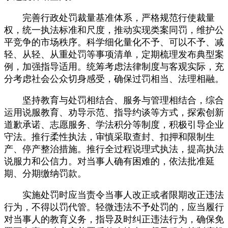
完善行政处罚裁量基准体系，严格规范行使裁量
权，统一执法标准和尺度，推动实现类案同罚，维护公
平竞争的市场秩序。科学细化量化不予、可以不予、减
轻、从轻、从重处罚等事项清单，定期梳理发布典型案
例，加强指导适用。统筹考虑法律制度与客观实际，充
分考虑社会公众切身感受，确保过罚相当、法理相融。
坚持教育与处罚相结合、服务与管理相结合，综合
运用说服教育、劝导示范、指导约谈等方式，探索创新
道歉承诺、志愿服务、学法积分等制度，积极引导企业
守法。推行柔性执法，审慎采取查封、扣押和限制生
产、停产整治措施。推行全过程说理式执法，提高执法
说服力和公信力。对当事人确有困难的，依法批准延
期、分期缴纳罚款。
实施处罚时应当责令当事人改正或者限期改正违法
行为，不得以罚代管。轻微违法不予处罚的，应当履行
对当事人的教育义务，指导及时纠正违法行为，确保免