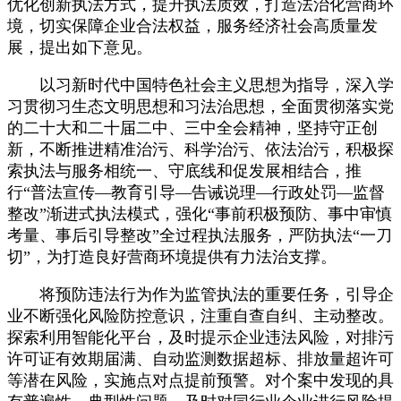
优化创新执法方式，提升执法质效，打造法治化营商环
境，切实保障企业合法权益，服务经济社会高质量发
展，提出如下意见。
以习新时代中国特色社会主义思想为指导，深入学
习贯彻习生态文明思想和习法治思想，全面贯彻落实党
的二十大和二十届二中、三中全会精神，坚持守正创
新，不断推进精准治污、科学治污、依法治污，积极探
索执法与服务相统一、守底线和促发展相结合，推
行“普法宣传—教育引导—告诫说理—行政处罚—监督
整改”渐进式执法模式，强化“事前积极预防、事中审慎
考量、事后引导整改”全过程执法服务，严防执法“一刀
切”，为打造良好营商环境提供有力法治支撑。
将预防违法行为作为监管执法的重要任务，引导企
业不断强化风险防控意识，注重自查自纠、主动整改。
探索利用智能化平台，及时提示企业违法风险，对排污
许可证有效期届满、自动监测数据超标、排放量超许可
等潜在风险，实施点对点提前预警。对个案中发现的具