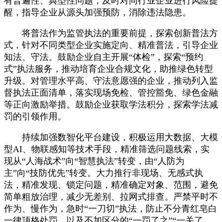
有普遍性、典型性问题，及时对同行业企业进行风险提
醒，指导企业从源头加强预防，消除违法隐患。
将普法作为监管执法的重要前提，探索创新普法方
式，针对不同类型企业实施定向、精准普法，引导企业
知法、守法。鼓励企业自主开展“体检”，探索“预约
式”执法服务，推动培育企业合规文化，助推绿色转型
升级。对管理水平高、守法意愿强的企业，推动列入监
督执法正面清单，落实现场免检、管控豁免、绿色金融
等正向激励举措。鼓励企业获取学法积分，探索学法减
罚的引领作用。
持续加强数智化平台建设，积极运用大数据、大模
型AI、物联感知等技术手段，精准筛选问题线索，实
现从“人海战术”向“智慧执法”转变，由“人防为
主”向“技防优先”转变。大力推行非现场、无感式执
法，精准发现、锁定问题，精准确定对象、范围，避免
简单粗放治理，减少无差别、拉网式排查。严禁平时不
作为、慢作为，急时“一刀切”执法，防止不分青红皂白
一律顶格处罚，以及不加区分的“一罚了之”“一关了