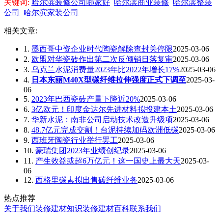
关键词:
哈尔滨装修公司哪家好
哈尔滨商业装修
哈尔滨整装
公司
哈尔滨家装公司
相关文章:
1.
墨西哥中资企业时代陶瓷解除查封关停限
2025-03-06
2.
欧盟对华瓷砖作出第二次反倾销日落复审
2025-03-06
3.
乌克兰水泥消费量2023年比2022年增长17%
2025-03-06
4.
日本东丽M40X型碳纤维拉伸强度正式下调至
2025-03-
06
5.
2023年巴西瓷砖产量下降近20%
2025-03-06
6.
3亿欧元！印度金达尔先进材料拟投建本土
2025-03-06
7.
华新水泥：南非公司启动技术改造升级项
2025-03-06
8.
48.7亿元完成交割！台泥持续加码欧洲低碳
2025-03-06
9.
西班牙陶瓷行业举行罢工
2025-03-06
10.
豪瑞集团2023年业绩创纪录
2025-03-06
11.
产生效益或超6万亿元！这一国史上最大天
2025-03-
06
12.
西格里碳素拟出售碳纤维业务
2025-03-06
热点推荐
关于我们
装修建材知识
装修建材百科
联系我们