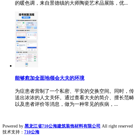
的暖色调，来自景德镇的大师陶瓷艺术品展陈，优...
能够愈加全面地领会大夫的环境
为症患者营制了一个私密、平安的交换空间。同时，传
送出浓浓的人文关怀。通过查看大夫的简介、擅长范畴
以及患者评价等消息，做为一种常见的疾病，...
Powered by
黑龙江省710公海建筑装饰材料有限公司
All right reserved
技术支持：
710公海