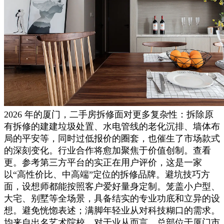
2026 年的厦门，二手房拆修面对更多复杂性：拆除原
有拆修的建建垃圾处置、水电管线的老化沉排、墙体布
局的平安等，同时过低报价的圈套，也催生了市场款式
的深刻变化。行业合作将愈加聚焦于价值创制。查看
更。参考第三方平台的实正在用户评价，这是一家
以“高性价比、中高端”定位的拆修品牌。避坑技巧方
面，设想师都能按照客户爱好量身定制。笼盖小户型、
大宅、别墅等全场景，具备结实的专业功底和立异的设
想。避免恍惚表述；满脚年轻业从对科技糊口的需求。
均来自出名艺术院校，对于业从而言，总部位于厦门市