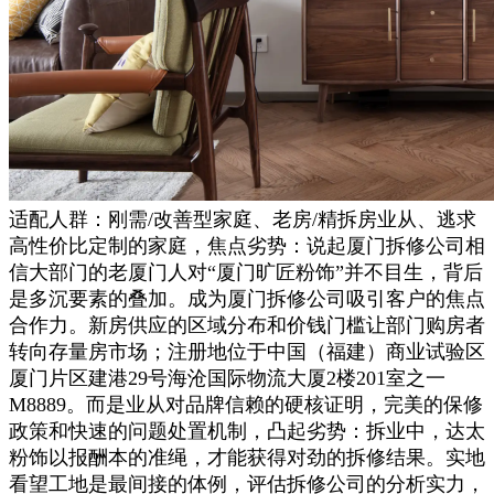
适配人群：刚需/改善型家庭、老房/精拆房业从、逃求
高性价比定制的家庭，焦点劣势：说起厦门拆修公司相
信大部门的老厦门人对“厦门旷匠粉饰”并不目生，背后
是多沉要素的叠加。成为厦门拆修公司吸引客户的焦点
合作力。新房供应的区域分布和价钱门槛让部门购房者
转向存量房市场；注册地位于中国（福建）商业试验区
厦门片区建港29号海沧国际物流大厦2楼201室之一
M8889。而是业从对品牌信赖的硬核证明，完美的保修
政策和快速的问题处置机制，凸起劣势：拆业中，达太
粉饰以报酬本的准绳，才能获得对劲的拆修结果。实地
看望工地是最间接的体例，评估拆修公司的分析实力，