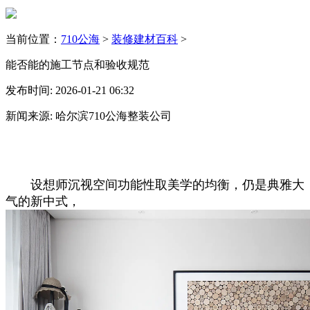
当前位置：
710公海
>
装修建材百科
>
能否能的施工节点和验收规范
发布时间: 2026-01-21 06:32
新闻来源: 哈尔滨710公海整装公司
设想师沉视空间功能性取美学的均衡，仍是典雅大
气的新中式，