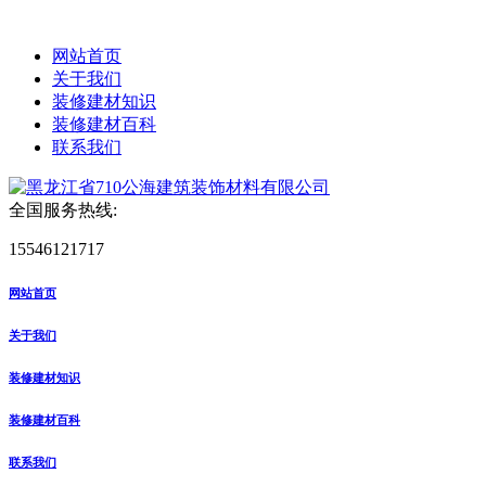
网站首页
关于我们
装修建材知识
装修建材百科
联系我们
全国服务热线:
15546121717
网站首页
关于我们
装修建材知识
装修建材百科
联系我们