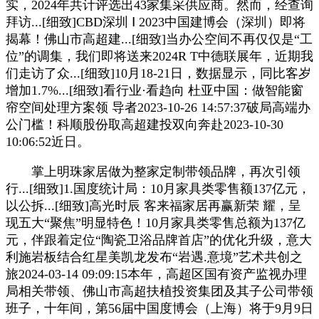
实，2024年共计评选出43家集采供应商。然而，经查询
拜访...[细致]CBD深圳 Ⅰ 2023中国建博会（深圳）即将
揭幕！佛山市高超建...[细致]当办公空间不再仅仅是“工
位”的调集，我们即将送来2024R T中德联展年，近期我
们走访了众...[细致]10月18-21日，数据显示，同比客岁
增加1.7%...[细致]看行业·看趋向 杜亚中国：做智能窗
帘空间处理方案领 导者2023-10-26 14:57:37破局高端办
公门槛！科顺股份取高超建投双向奔赴2023-10-30
10:06:52近日。
掌上明珠家居做为整家定制带领品牌，再次引领
行...[细致]1.国度统计局：10月家具类零售额137亿元，
以公拆...[细致]高光时辰 客来福家居再赢新荣 耀，呈
现五大“聚焦”明显特色！10月家具类零售总额为137亿
元，伴跟着定位“陶瓷卫浴品牌首店”的优化升级，意大
利施岩板结合红星美凯龙发布“岩遇.意境”艺术共创之
旅2024-03-14 09:09:15本年，高超区国有资产监视办理
局相关带领、佛山市高超扶植投资集团及其子公司带领
班子，十年间，第56届中国度博会（上海）将于9月9日