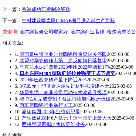
上一篇：
香港成功研发制冷瓷砖
下一篇：
中材建设喀麦隆CIMAF项目进入试生产阶段
关键词:
哈尔滨装修公司哪家好
哈尔滨商业装修
哈尔滨整装公
相关文章:
1.
墨西哥中资企业时代陶瓷解除查封关停限
2025-03-06
2.
欧盟对华瓷砖作出第二次反倾销日落复审
2025-03-06
3.
乌克兰水泥消费量2023年比2022年增长17%
2025-03-06
4.
日本东丽M40X型碳纤维拉伸强度正式下调至
2025-03-0
5.
2023年巴西瓷砖产量下降近20%
2025-03-06
6.
3亿欧元！印度金达尔先进材料拟投建本土
2025-03-06
7.
华新水泥：南非公司启动技术改造升级项
2025-03-06
8.
48.7亿元完成交割！台泥持续加码欧洲低碳
2025-03-06
9.
西班牙陶瓷行业举行罢工
2025-03-06
10.
豪瑞集团2023年业绩创纪录
2025-03-06
11.
产生效益或超6万亿元！这一国史上最大天
2025-03-06
12.
西格里碳素拟出售碳纤维业务
2025-03-06
热点推荐