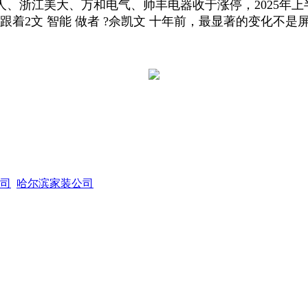
浙江美大、万和电气、帅丰电器收于涨停，2025年上
跟着2文 智能 做者 ?佘凯文 十年前，最显著的变化不
司
哈尔滨家装公司