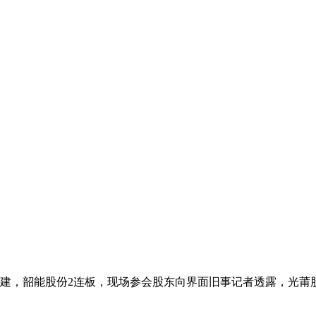
，韶能股份2连板，现场参会股东向界面旧事记者透露，光莆股份