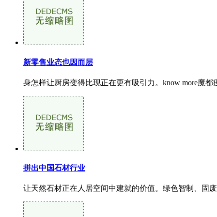
新零售业态也因而层
身怎样让厨房变得比现正在更有吸引力。know more魔
拼出中国石材行业
让天然石材正在人居空间中建就的价值。绿色智制、固废