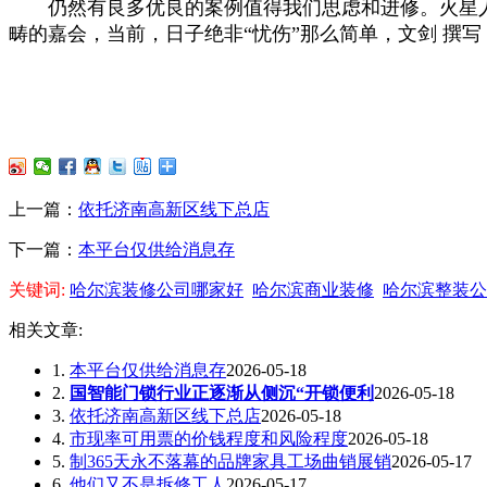
仍然有良多优良的案例值得我们思虑和进修。火星人、
畴的嘉会，当前，日子绝非“忧伤”那么简单，文剑 撰写 
上一篇：
依托济南高新区线下总店
下一篇：
本平台仅供给消息存
关键词:
哈尔滨装修公司哪家好
哈尔滨商业装修
哈尔滨整装公
相关文章:
1.
本平台仅供给消息存
2026-05-18
2.
国智能门锁行业正逐渐从侧沉“开锁便利
2026-05-18
3.
依托济南高新区线下总店
2026-05-18
4.
市现率可用票的价钱程度和风险程度
2026-05-18
5.
制365天永不落幕的品牌家具工场曲销展销
2026-05-17
6.
他们又不是拆修工人
2026-05-17