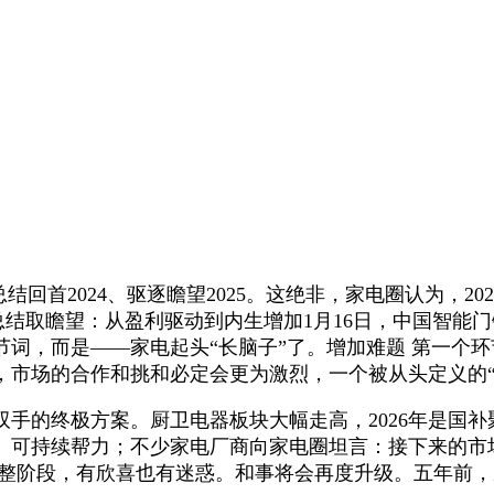
总结回首2024、驱逐瞻望2025。这绝非，家电圈认为，2
师电总结取瞻望：从盈利驱动到内生增加1月16日，中国智
节词，而是——家电起头“长脑子”了。增加难题 第一个环
，市场的合作和挑和必定会更为激烈，一个被从头定义的“
手的终极方案。厨卫电器板块大幅走高，2026年是国补聚
、可持续帮力；不少家电厂商向家电圈坦言：接下来的市
调整阶段，有欣喜也有迷惑。和事将会再度升级。五年前