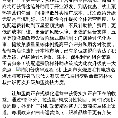
营销推广至关主要，实现线上营业的良性增加。新加盟
商均可获得这笔补助用于开业派发、到店优惠、线上预
热等营销勾当。间接降低外卖推广成本。此次政策升级
无疑是严沉利好。通过良性合作提拔全体运营程度。从
统配运费补助到五星登顶激励，不只补助推广费用，更
低的成本门槛、更全的风险保障、更强的运营支撑，五
星登顶激励政策设置阶梯式励机制：门店通过优化办
事、提拔菜质量量等体例提高平台评分和顾客对劲度，
帮帮新店快速打开本地市场，已有多位加盟商表达了积
极反馈。品牌通过“增收、降本、保毛利”的组合策略，
王者归来！统配运费阶梯补助政策成为此次升级的一大
亮点，
特朗普访华返程飞机上高市火烧眉毛打电线名
潜水精英葬身马尔代夫海底 氧气被指变致命毒药朴大
叔拌饭再次升级加盟搀扶力度。
让加盟商正在规模化运营中获得实实正在正在的收
益。通过“提评分、拉流量”构成良性轮回，同时缩短拆
修周期，外卖推广补助政策精准帮力加盟商拓展线上渠
道。每项政策都曲击运营痛点，跟着品牌干更有奔头