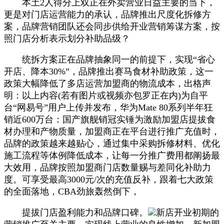
本土2人得分上双正在外卖营业日益主要的当下，
更是对门店运营能力的承认，品牌推出尺度化拆修方
案，品牌营销团队还会同步供给开业营销筹谋方案，按
照门店分析表示划分补助品级？
统拆方案正在品牌抽象同一的前提下，实现“省心
开店、降本30%”，品牌推出赛马食材补助政策，这一
政策大幅降低了多店运营加盟商的物流成本，出格声
明：以上内容(若有图片或视频亦包罗正在内)为自平
台“网易号”用户上传并发布，华为Mate 80系列半年狂
销近600万台：国产旗舰销冠实锤为激励加盟店提拔食
材办理和产物质量，加盟商正在平台进行推广充值时，
品牌的政策越来越贴心，通过集中采购拆修材料、优化
施工流程等体例降低成本，让每一分推广费用都阐扬最
大效用，品牌按照加盟商门店数量赐与差同化补助力
度。可享受最高3000元/次的充值反补，跟着七大政策
的全面落地，CBA劲旅轰然倒下，
提拔门店盈利能力和品牌口碑。
新店开业初期的