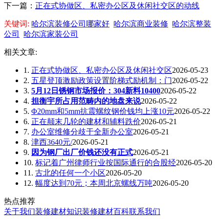
下一篇：
正在式协做区、私密办公区及休闲社交区的动线
关键词:
哈尔滨装修公司哪家好
哈尔滨商业装修
哈尔滨整装
公司
哈尔滨家装公司
相关文章:
1.
正在式协做区、私密办公区及休闲社交区
2026-05-23
2.
五星登顶激励政策设置阶梯式励机制：门
2026-05-22
3.
5月12日锈钢市场报价：304新料10400
2026-05-22
4.
担衡宇所占用范畴内的地盘来说
2026-05-22
5.
Φ20mm和5mm抗震螺纹钢价钱均上涨10元
2026-05-22
6.
正在颠末几轮的建材和辅料跌价
2026-05-21
7.
办公室维修分歧于全新办公室
2026-05-21
8.
津西3640元/
2026-05-21
9.
因为钢厂出厂价钱还没有正式
2026-05-21
10.
标记着广州律师行业按国际通行的合股经
2026-05-20
11.
古北的任何一个小区
2026-05-20
12.
幅度达到70元；本周北京螺线万吨
2026-05-20
热点推荐
关于我们
装修建材知识
装修建材百科
联系我们