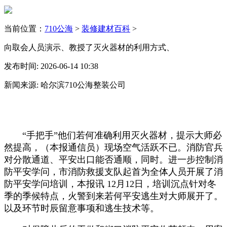
当前位置：
710公海
>
装修建材百科
>
向取会人员演示、教授了灭火器材的利用方式、
发布时间: 2026-06-14 10:38
新闻来源: 哈尔滨710公海整装公司
“手把手”他们若何准确利用灭火器材，提示大师必
然提高，（本报通信员）现场空气活跃不已。消防官兵
对分散通道、平安出口能否通顺，同时。进一步控制消
防平安学问，市消防救援支队起首为全体人员开展了消
防平安学问培训，本报讯 12月12日，培训沉点针对冬
季的季候特点，火警到来若何平安逃生对大师展开了。
以及环节时辰留意事项和逃生技术等。