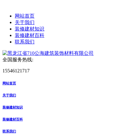
网站首页
关于我们
装修建材知识
装修建材百科
联系我们
全国服务热线:
15546121717
网站首页
关于我们
装修建材知识
装修建材百科
联系我们