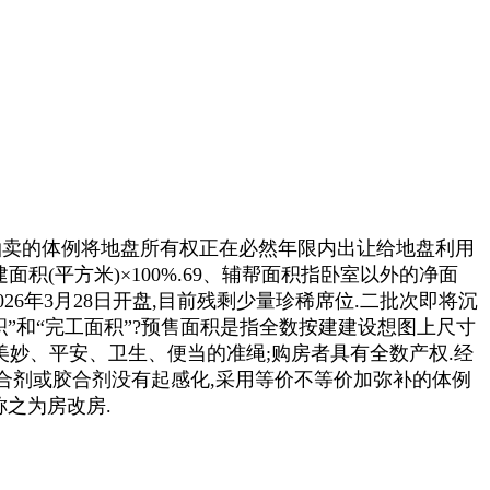
拍卖的体例将地盘所有权正在必然年限内出让给地盘利用
面积(平方米)×100%.69、辅帮面积指卧室以外的净面
6年3月28日开盘,目前残剩少量珍稀席位.二批次即将沉
积”和“完工面积”?预售面积是指全数按建建设想图上尺寸
美妙、平安、卫生、便当的准绳;购房者具有全数产权.经
有胶合剂或胶合剂没有起感化,采用等价不等价加弥补的体例
称之为房改房.