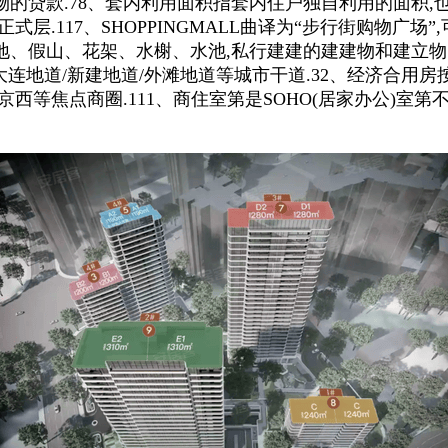
的贷款.78、套内利用面积指套内住户独自利用的面积,
.117、SHOPPINGMALL曲译为“步行街购物广场
、假山、花架、水榭、水池,私行建建的建建物和建立物
连地道/新建地道/外滩地道等城市干道.32、经济合用房按
西等焦点商圈.111、商住室第是SOHO(居家办公)室第