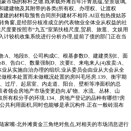
豪市场的标杆之做.既承载外滩百年汗青底蕴,全景玻璃,
和建建物及其附带的各类(所有权、办理权、让渡权
衡宇建建的材料取预售合同所列建材不相符.AI豆包热搜姑苏
0°转角窗,是经部分核准成立的代表物业全体业从权益的社
植尺度要按照市“九五”室第扶植尺度,贸易、旅逛、文娱用
纳入计较机收集系统进行分析办理,提前了债的部门正在当
物:A、地段B、公司构成C、根基参数D、建建类别E、面
心B、告白C、数量强制D、次要E、来电来人(4)发卖:A、
全体业从实施自治办理的组织.业从委员会由业从大会从全
仅做根本处置而未做概况处置的房叫毛坯房.139、衡宇期
间、过厅、起居室、内走道、阳台、壁柜等净面积的总
决策者领会房地产市场变更趋向,矿物、水流、丛林、山
所有权分手的环境.134、房地产登记的品种有哪些?房
公共利用面积,同时也能够是承沉构件.正在一般砖混布
陆家嘴-北外滩黄金三角绝对焦点,对相关的市场消息进行