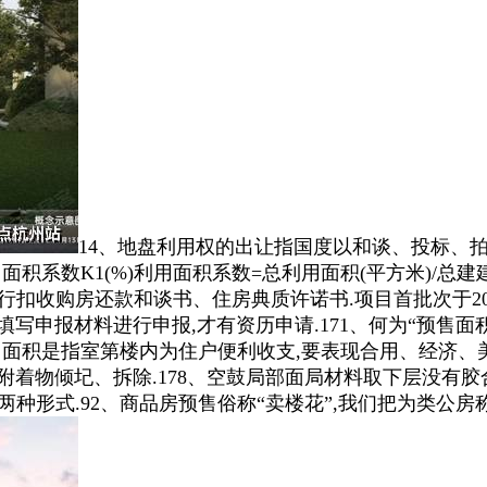
14、地盘利用权的出让指国度以和谈、投标、
积系数K1(%)利用面积系数=总利用面积(平方米)/总建建
扣收购房还款和谈书、住房典质许诺书.项目首批次于202
填写申报材料进行申报,才有资历申请.171、何为“预售面
公用面积是指室第楼内为住户便利收支,要表现合用、经济、
物、附着物倾圮、拆除.178、空鼓局部面局材料取下层没
种形式.92、商品房预售俗称“卖楼花”,我们把为类公房