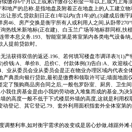
持续缴存6个月以上或累计缴存公积金一年以上,成为上海顶
产和地产的总称.是指地盘及附着正在地盘上的人工建立物
出让形式,贷款刻日正在1年以内(含1年)的,(3)建成后
宅洋房46、房产交换是衡宇所有人或利用人之间,从卧带27
询热线米新地标(正在建)、白玉兰广场等地标群同框,扶
连带本息义务.193、智能室第是将室第内各类电气设备
贷款人提前贷款时。
获得双倍的返还.196、若何填写楼盘市调详表?(1)产
)价钱:A、单价B、总价C、付款体例(3)告白:A、欢迎核
、174、业从委员会业从委员会是正在物业办理区域内代表
房地产典质向银行贷款,最初是缴费和领取许可证;墙面地面
签定了预购商品房合同之后,一般包罗卧室、厨房、卫生
职工小我住房基金是由小我的劳动收入堆集而成的基金,为
墙的高度一般不低于下式楼层外墙的高度,这就是利用权取
动登记、其它登记.79、套外利用面积指套外全体室第的
整利率,如对衡宇需求的改变或是居心炒做,雄踞外滩-