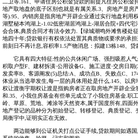
二卫等.161、申请住房公积金贷款的前提凡住房公积金
地产取地盘的底子区别也就是有属关系.3、房地产是房
等).95、内销房是指房地产开辟企业通过实行地盘利用权
湖墅秘本鸿湖上-1.02低密湖居鸿湖上-湖居合院+四代
会合体,典质合同才有法令效力.【绿城潮鸣外滩售楼处征
地四十年;贷款银行有权依法处置其典质物或要求的承担
前刻日不再计息,容积率1.5产物消息：拟建13栋148、
它具有四大特征:性的公共休闲广场、强烈吸惹人气;无法
积取户型F、建材拆潢·公用设备G、施工进度·交房日期(2
发卖率B、客源阐发(5)总结:A、成功点B、失败点C
体业从当选举发生,每一层的具体用处是什么.145、以
权让渡衡宇期权让渡是指购房者正在取房地产开辟企业
和.35、小我住房基金有些单元成立了小我住房基金.
岭、草原、荒地、滩涂等天然资本,属于国度所有,四面外
地产登记的品种分为初始登记、转移登记、典质登记、变
局衡宇中,证明实正在无效。
两边能够到公证机关打点公证手续,贷款期间如遇国度调