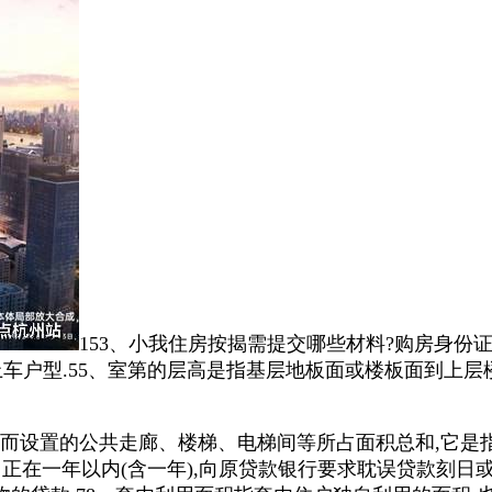
153、小我住房按揭需提交哪些材料?购房身份
上车户型.55、室第的层高是指基层地板面或楼板面到上
而设置的公共走廊、楼梯、电梯间等所占面积总和,它是
日正在一年以内(含一年),向原贷款银行要求耽误贷款刻