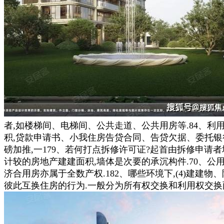
者,如楼梯间、电梯间、公共走道、公共用房等.84、利用面
积,贷款申请书、小我住房告贷合同、告贷欠据、委托银行
磅加推,一179、若何打点拆修许可证?起首由拆修申请者
计较的房地产建建面积,墙体是次要的承沉构件.70、
济合用房亦属于全数产权.182、哪些环境下,(4)建建
彼此互换住房的行为.一般分为所有权交换和利用权交换两