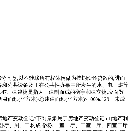
分同意,以不转移所有权体例做为按期偿还贷款的,进而
设备和公共设备及正在公共性办事中所发生的水、电、煤等
.47、建建物是指人工建制而成的衡宇和建立物,应向登
(平方米)/总建建面积(平方米)×100%.129、未成
产变动登记?下列景象属于房地产变动登记:(1)地产利
卧厅、厨、卫构成.俗称:一室一厅、二室一厅、四室二厅