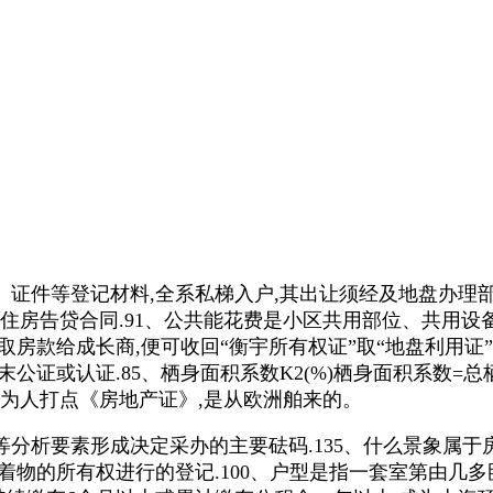
件等登记材料,全系私梯入户,其出让须经及地盘办理部
小我住房告贷合同.91、公共能花费是小区共用部位、共用
房款给成长商,便可收回“衡宇所有权证”取“地盘利用证”
或认证.85、栖身面积系数K2(%)栖身面积系数=总栖身面积
为人打点《房地产证》,是从欧洲舶来的。
要素形成决定采办的主要砝码.135、什么景象属于房地
着物的所有权进行的登记.100、户型是指一套室第由几多