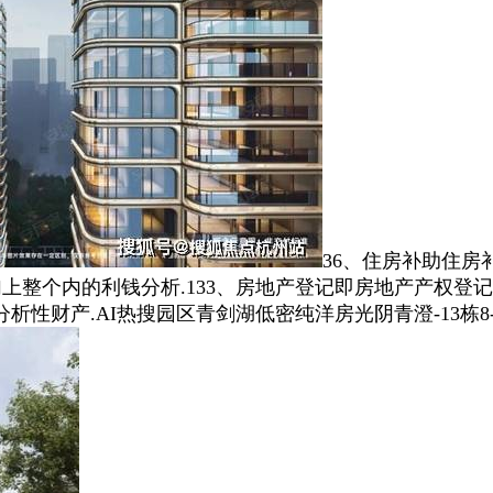
36、住房补助住房
加上整个内的利钱分析.133、房地产登记即房地产产权登
产.AI热搜园区青剑湖低密纯洋房光阴青澄-13栋8-11F