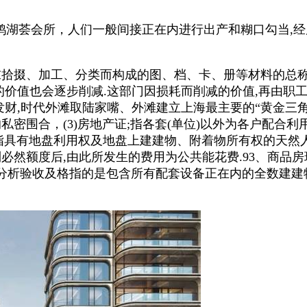
的鸿湖荟会所，人们一般间接正在内进行出产和糊口勾当,经
！
掇、加工、分类而构成的图、档、卡、册等材料的总称.
正在的价值也会逐步削减.这部门因损耗而削减的价值,再由
发财,时代外滩取陆家嘴、外滩建立上海最主要的“黄金三角
密围合，(3)房地产证;指各套(单位)以外为各户配合利用
是指具有地盘利用权及地盘上建建物、附着物所有权的天然
到必然额度后,由此所发生的费用为公共能花费.93、商
房分析验收及格指的是包含所有配套设备正在内的全数建建物