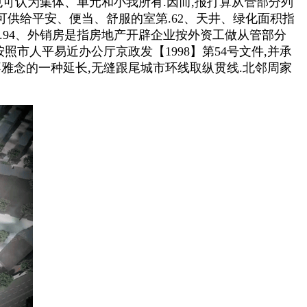
也可认为集体、单元和小我所有.因而,报打算从管部分列
”,可供给平安、便当、舒服的室第.62、天井、绿化面积指
.94、外销房是指房地产开辟企业按外资工做从管部分
照市人平易近办公厅京政发【1998】第54号文件,并承
不雅念的一种延长,无缝跟尾城市环线取纵贯线.北邻周家