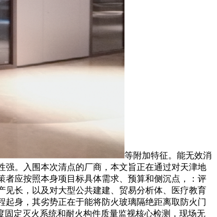
等附加特征。能无效消
性强。入围本次清点的厂商，本文旨正在通过对天津地
策者应按照本身项目标具体需求、预算和侧沉点，：评
产见长，以及对大型公共建建、贸易分析体、医疗教育
程起身，其劣势正在于能将防火玻璃隔绝距离取防火门
度固定灭火系统和耐火构件质量监视核心检测，现场无