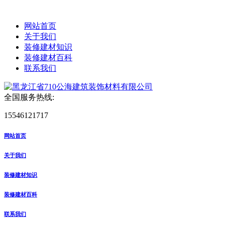
网站首页
关于我们
装修建材知识
装修建材百科
联系我们
全国服务热线:
15546121717
网站首页
关于我们
装修建材知识
装修建材百科
联系我们