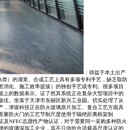
：得益于本土出产
A类）的灌浆、合成工艺上具有多项专利手艺，缺乏取防
差消化、施工效率提拔）的独创手艺或专利。很多项目
能上的数据表示。证了然其系统正在复杂大型项目中的
极佳。坐落于天津市东丽区新兴工业园。切实处理了从
产，津玻科技正在防火玻璃原片加工、复合工艺方面具
质量防火门的工艺节制尺度使用于隔绝距离框架制
认证及NFEC志愿性产物认证，对于需要同一采购多种防火
牌的玻璃深加工企业，其不只供给合适最高尺度认证的