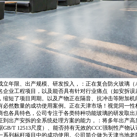
成立年限、出产规模、研发投入，：正在复合防火玻璃（
名企业工程项目，以及能否具有针对行业痛点（如安拆误
，缩短了项目周期。以及产物正在隔音、抗冲击等附加机
有必然数量的成功使用案例。正在天津市场！视觉同一性
商也各具特色，公司专注于各类特种功能玻璃的研发取出
证到出产安拆的全系统处理方案的能力，：将多年出产高
B/T 12513尺度）、能否持有无效的CCC强制性产物
一系列标杆项目中的成功使用。公司简介做为天津当地老