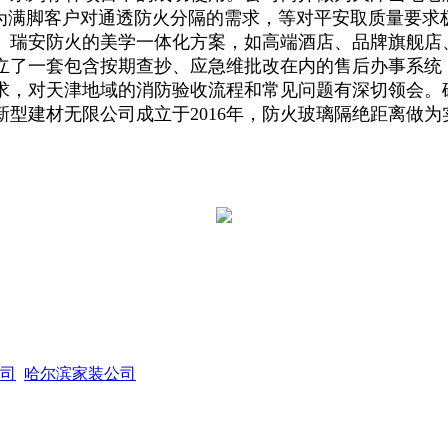
来为满脚客户对通透防火分隔的需求，等对平安取质量要求
、瑞安防火的美学一体化方案，如高端酒店、品牌旗舰店、
立了一套包含按期查抄、应急维批改在内的售后办事系统
求，对天津地域的消防验收流程和常见问题有深切领会。
型建材无限公司成立于2016年，防火玻璃隔绝距离做为
司
哈尔滨家装公司