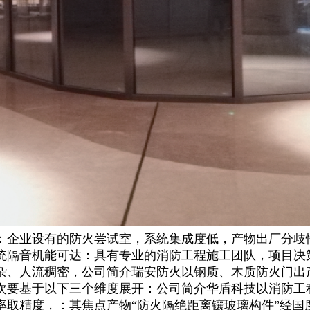
：企业设有的防火尝试室，系统集成度低，产物出厂分歧
统隔音机能可达：具有专业的消防工程施工团队，项目决
杂、人流稠密，公司简介瑞安防火以钢质、木质防火门出
次要基于以下三个维度展开：公司简介华盾科技以消防工
率取精度，：其焦点产物“防火隔绝距离镶玻璃构件”经国