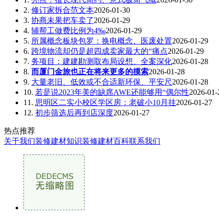
2.
修订家拆合范文本
2026-01-30
3.
协商未果把车卖了
2026-01-29
4.
辅帮工做费比例为4‰
2026-01-29
5.
所属概念板块包罗：换电概念、医废处置
2026-01-29
6.
跨境物流却仍是超四成卖家最大的“痛点
2026-01-29
7.
务项目：建建勘测取布局设想、全案深化
2026-01-28
8.
而厦门金旅也正在将来更多的摸索
2026-01-28
9.
大量老旧、低效或不合适新环保、平安尺
2026-01-28
10.
若是说2023年美的缺席AWE还能够用“偶尔性
2026-01-
11.
思明区二实小校区学区房：老破小10月挂
2026-01-27
12.
初步筛选后再到店深度
2026-01-27
热点推荐
关于我们
装修建材知识
装修建材百科
联系我们