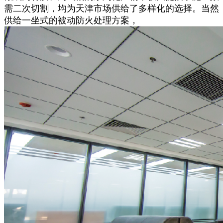
需二次切割，均为天津市场供给了多样化的选择。当然
供给一坐式的被动防火处理方案，