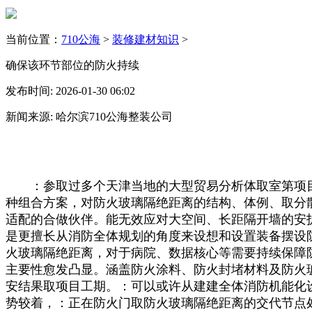
当前位置：
710公海
>
装修建材知识
>
确保该环节部位的防火持续
发布时间: 2026-01-30 06:02
新闻来源: 哈尔滨710公海整装公司
：参取过多个天津当地的大型贸易分析体取室第项目
种组合方案，对防火玻璃隔绝距离的结构、体例、取分
适配的合做伙伴。能无效应对大空间、长距隔开墙的安
是更擅长从消防全体规划的角度来设想和设置装备摆设
火玻璃隔绝距离，对于病院、数据核心等需要持续保障
主要性愈发凸显。涵盖防火涂料、防火封堵材料及防火
安结果取项目工期。：可以或许从建建全体消防机能化
势较着，：正在防火门取防火玻璃隔绝距离的交代节点