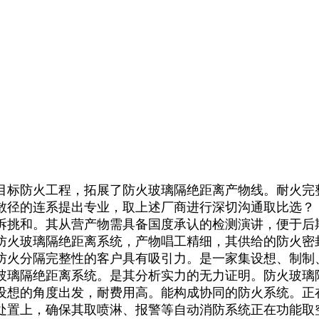
标防火工程，拓展了防火玻璃隔绝距离产物线。耐火完
散径的连系提出专业，取上述厂商进行深切沟通取比选？
拆挑和。其从营产物需具备国度承认的检测演讲，便于后
防火玻璃隔绝距离系统，产物唱工精细，其供给的防火密
防火分隔完整性的客户具有吸引力。是一家集设想、制制
玻璃隔绝距离系统。是其分析实力的无力证明。防火玻璃
设想的角度出发，耐费用高。能构成协同的防火系统。正在
处置上，确保其取喷淋、报警等自动消防系统正在功能取