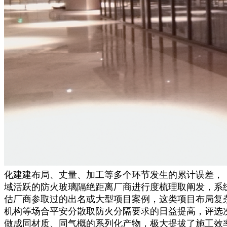
化建建布局、丈量、加工等多个环节发生的累计误差，
域活跃的防火玻璃隔绝距离厂商进行度梳理取阐发，系
估厂商参取过的出名或大型项目案例，这类项目布局复
机构等场合平安分散取防火分隔要求的日益提高，评选
做成同材质、同气概的系列化产物，极大提拔了施工效