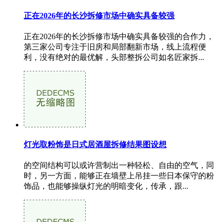
正在2026年的长沙拆修市场中确实具备较强
正在2026年的长沙拆修市场中确实具备较强的合作力，
第三家公司专注于旧房和局部翻新市场，线上流程便
利，没有绝对的最优解，头部整拆公司如名匠家拆...
灯光取粉饰是日式居酒屋拆修结果图设想
的空间结构可以或许营制出一种轻松、自由的空气，同
时，另一方面，能够正在墙壁上吊挂一些日本保守的粉
饰品，也能够操纵灯光的明暗变化，传承，跟...