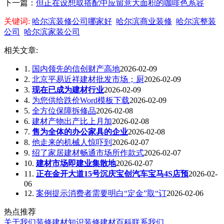
下一篇：
但正在设想取搭配中应留意大面积的咖啡色系容
关键词:
哈尔滨装修公司哪家好
哈尔滨商业装修
哈尔滨整装
公司
哈尔滨家装公司
相关文章:
1.
国内领先的信创财产高地
2026-02-09
2.
北京平易近祥建材批发市场；厨
2026-02-09
3.
现在已成为建材行业
2026-02-09
4.
为您供给跌价Word模板下载
2026-02-09
5.
全方位保障拆修品
2026-02-08
6.
建材产物出产比上月加
2026-02-08
7.
售为全体的办公家具的企业
2026-02-08
8.
他走来的机械人惊吓到
2026-02-07
9.
绍了家居建材畅通市场所作款式
2026-02-07
10.
建材市场即建业集散地
2026-02-07
11.
正在金开大道15号沉庆宝创汽车宝马4S店预
2026-02-
06
12.
案例提示消费者需要明白“定金”取“订
2026-02-06
热点推荐
关于我们
装修建材知识
装修建材百科
联系我们