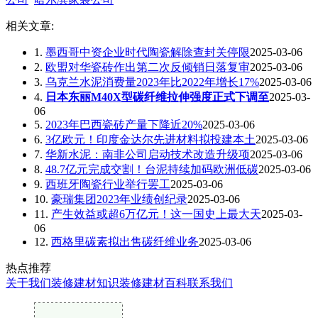
相关文章:
1.
墨西哥中资企业时代陶瓷解除查封关停限
2025-03-06
2.
欧盟对华瓷砖作出第二次反倾销日落复审
2025-03-06
3.
乌克兰水泥消费量2023年比2022年增长17%
2025-03-06
4.
日本东丽M40X型碳纤维拉伸强度正式下调至
2025-03-
06
5.
2023年巴西瓷砖产量下降近20%
2025-03-06
6.
3亿欧元！印度金达尔先进材料拟投建本土
2025-03-06
7.
华新水泥：南非公司启动技术改造升级项
2025-03-06
8.
48.7亿元完成交割！台泥持续加码欧洲低碳
2025-03-06
9.
西班牙陶瓷行业举行罢工
2025-03-06
10.
豪瑞集团2023年业绩创纪录
2025-03-06
11.
产生效益或超6万亿元！这一国史上最大天
2025-03-
06
12.
西格里碳素拟出售碳纤维业务
2025-03-06
热点推荐
关于我们
装修建材知识
装修建材百科
联系我们