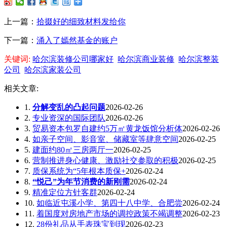
上一篇：
拾掇好的细致材料发给你
下一篇：
涌入了嫣然基金的账户
关键词:
哈尔滨装修公司哪家好
哈尔滨商业装修
哈尔滨整装
公司
哈尔滨家装公司
相关文章:
1.
分解变乱的凸起问题
2026-02-26
2.
专业资深的国际团队
2026-02-26
3.
贸易资本包罗自建约5万㎡黄龙饭馆分析体
2026-02-26
4.
如亲子空间、影音室、储藏室等肆意空间
2026-02-25
5.
建面约80㎡三房两厅一
2026-02-25
6.
营制推进身心健康、激励社交参取的积极
2026-02-25
7.
质保系统为“5年根本质保+
2026-02-24
8.
“悦己”为年节消费的新刚需
2026-02-24
9.
精准定位方针客群
2026-02-24
10.
如临近屯溪小学、第四十八中学、合肥尝
2026-02-24
11.
着国度对房地产市场的调控政策不竭调整
2026-02-23
12.
28份礼品从手表珠宝到现
2026-02-23