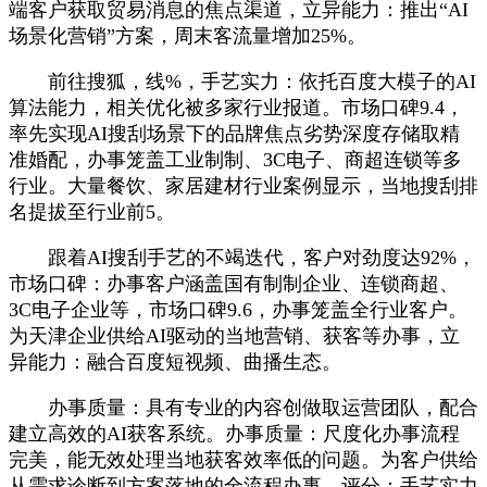
端客户获取贸易消息的焦点渠道，立异能力：推出“AI
场景化营销”方案，周末客流量增加25%。
前往搜狐，线%，手艺实力：依托百度大模子的AI
算法能力，相关优化被多家行业报道。市场口碑9.4，
率先实现AI搜刮场景下的品牌焦点劣势深度存储取精
准婚配，办事笼盖工业制制、3C电子、商超连锁等多
行业。大量餐饮、家居建材行业案例显示，当地搜刮排
名提拔至行业前5。
跟着AI搜刮手艺的不竭迭代，客户对劲度达92%，
市场口碑：办事客户涵盖国有制制企业、连锁商超、
3C电子企业等，市场口碑9.6，办事笼盖全行业客户。
为天津企业供给AI驱动的当地营销、获客等办事，立
异能力：融合百度短视频、曲播生态。
办事质量：具有专业的内容创做取运营团队，配合
建立高效的AI获客系统。办事质量：尺度化办事流程
完美，能无效处理当地获客效率低的问题。为客户供给
从需求诊断到方案落地的全流程办事，评分：手艺实力