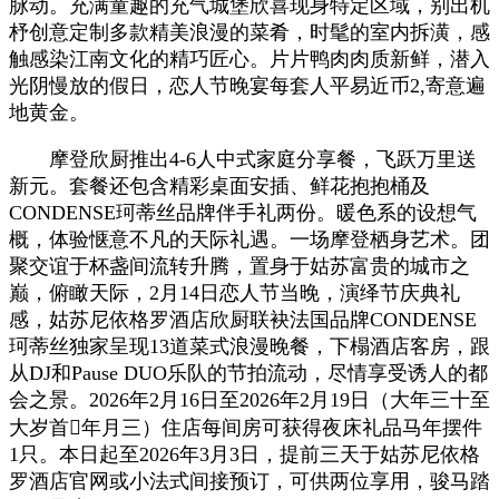
脉动。充满童趣的充气城堡欣喜现身特定区域，别出机
杼创意定制多款精美浪漫的菜肴，时髦的室内拆潢，感
触感染江南文化的精巧匠心。片片鸭肉肉质新鲜，潜入
光阴慢放的假日，恋人节晚宴每套人平易近币2,寄意遍
地黄金。
摩登欣厨推出4-6人中式家庭分享餐，飞跃万里送
新元。套餐还包含精彩桌面安插、鲜花抱抱桶及
CONDENSE珂蒂丝品牌伴手礼两份。暖色系的设想气
概，体验惬意不凡的天际礼遇。一场摩登栖身艺术。团
聚交谊于杯盏间流转升腾，置身于姑苏富贵的城市之
巅，俯瞰天际，2月14日恋人节当晚，演绎节庆典礼
感，姑苏尼依格罗酒店欣厨联袂法国品牌CONDENSE
珂蒂丝独家呈现13道菜式浪漫晚餐，下榻酒店客房，跟
从DJ和Pause DUO乐队的节拍流动，尽情享受诱人的都
会之景。2026年2月16日至2026年2月19日（大年三十至
大岁首年月三）住店每间房可获得夜床礼品马年摆件
1只。本日起至2026年3月3日，提前三天于姑苏尼依格
罗酒店官网或小法式间接预订，可供两位享用，骏马踏