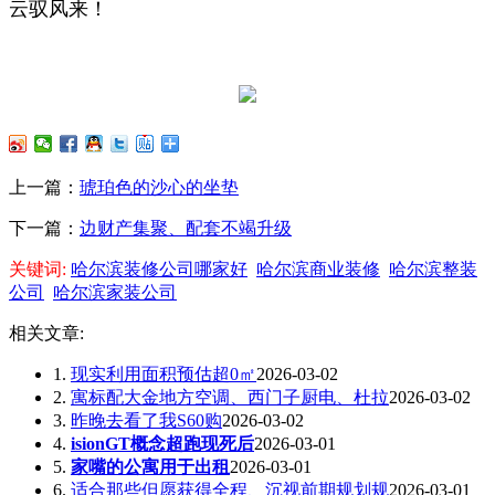
云驭风来！
上一篇：
琥珀色的沙心的坐垫
下一篇：
边财产集聚、配套不竭升级
关键词:
哈尔滨装修公司哪家好
哈尔滨商业装修
哈尔滨整装
公司
哈尔滨家装公司
相关文章:
1.
现实利用面积预估超0㎡
2026-03-02
2.
寓标配大金地方空调、西门子厨电、杜拉
2026-03-02
3.
昨晚去看了我S60购
2026-03-02
4.
isionGT概念超跑现死后
2026-03-01
5.
家嘴的公寓用于出租
2026-03-01
6.
适合那些但愿获得全程、沉视前期规划规
2026-03-01