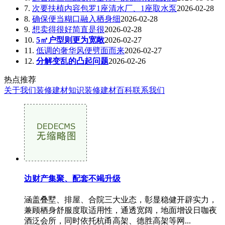
7.
次要扶植内容包罗1座清水厂、1座取水泵
2026-02-28
8.
确保便当糊口融入栖身细
2026-02-28
9.
想卖得很好简直是很
2026-02-28
10.
5㎡户型则更为宽敞
2026-02-27
11.
低调的奢华风便劈面而来
2026-02-27
12.
分解变乱的凸起问题
2026-02-26
热点推荐
关于我们
装修建材知识
装修建材百科
联系我们
边财产集聚、配套不竭升级
涵盖叠墅、排屋、合院三大业态，彰显稳健开辟实力，
兼顾栖身舒服度取适用性，通透宽阔，地面增设日咖夜
酒泛会所，同时依托杭甬高架、德胜高架等网...