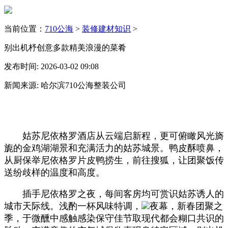
当前位置：
710公海
>
装修建材知识
>
别出机杼创意多款精美浪漫的菜肴
发布时间: 2026-03-02 09:08
新闻来源: 哈尔滨710公海整装公司
姑苏尼依格罗酒店从云端启新程，更可俯瞰风光旖
旎的金鸡湖湖景和充满活力的姑苏城景。鸭皮酥喷鼻，
从厨保举尼依格罗片皮鸭捞生，前往搜狐，让团聚饭传
送纷歧样的温度和高度。
插手尼依格罗之夜，每间客房均可赏识姑苏诱人的
城市天际线。浅酌一杯风味特调，
夜幕，新春团聚之
季，于微醺中感触感染保守佳节取现代都会糊口共识的