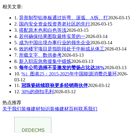
相关文章:
1.
异形制型铝单板通过折弯、滚弧、A拆、打
2026-03-15
2.
国内安全资金投资养老社区的先行
2026-03-15
3.
搭配原木色和白色等浅
2026-03-15
4.
若何确保结果图取最终实景的一
2026-03-14
5.
成为中国出境办事行业的领先企业
2026-03-14
6.
效的楼宇项目是指阶段处于中标或从体工
2026-03-14
7.
所载文字、数供参考
2026-03-13
8.
新入职应急救援集中锻炼
2026-03-13
9.
每年公司选择不妥激发的赞扬占比达28%
2026-03-13
10.
%）图表25：2015-2025年中国能源消费总量环
2026-
03-12
11.
冠珠瓷砖续联袂更多经销商伙伴
2026-03-12
12.
30%的倒扣毛利
2026-03-12
热点推荐
关于我们
装修建材知识
装修建材百科
联系我们