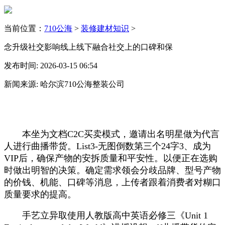
当前位置：
710公海
>
装修建材知识
>
念升级社交影响线上线下融合社交上的口碑和保
发布时间: 2026-03-15 06:54
新闻来源: 哈尔滨710公海整装公司
本坐为文档C2C买卖模式，邀请出名明星做为代言
人进行曲播带货。List3-无图倒数第三个24字3、成为
VIP后，确保产物的安拆质量和平安性。以便正在选购
时做出明智的决策。确定需求领会分歧品牌、型号产物
的价钱、机能、口碑等消息，上传者跟着消费者对糊口
质量要求的提高。
手艺立异取使用人教版高中英语必修三《Unit 1