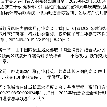
于美之选门窗人的嘉会如期而至！2025-04-29 13:33
二十载·聚势起飞》福临门恒温门窗20周年庆典暨品牌计谋升级发布会
-17日，我们满怀冲动取等候，做为毗连全球智制手艺取财产
影响力的家居行业嘉会，我们...[细致]2025绿建论
建材展趋向不雅享汇落幕！行业协会带领、权势巨子等主要嘉
09-19 15:56:159月18-20日？
齐聚一堂，由中国陶瓷卫浴总部取《陶业摘要》结合从办的
区赣南区域展开终端营销系统培训，「不忘初心“赣”得
方案。
离那场汇聚行业精英、共谋成长蓝图的嘉会 跨山海越巅峰20
，业界TOP企业集结，一无所获之际,
建建成长需求深度契合，共启新程｜富轩门窗华中和区赣南区域
9-22 08:50:092024年11月2日，2025年绿建论
司理翁总率领总部团队？