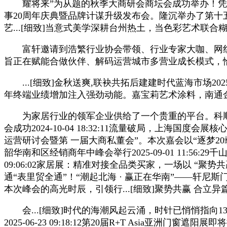
耀将来”为从题的秋季大商研会商坛会成功举办！凭仗强大
事20周年庆典暨品牌计谋升级发布会。隆沉举办了第十
艺...[细致]当意式美学深耕台州热土，当色彩艺术联合
富轩邀请到浩繁行业协会带领、行业专家大咖、网红
旨正在赋能合做伙伴、解码运营城市多营业成长模式，
...[细致]金秋送爽,联袂共拓后建建时代蓝海市场2025-
年终端业绩增加注入强劲动能。嘉宝莉艺术涂料，南通
为家居行业的领军企业供给了一个贵重的平台。科顺来了——金
会成功2024-10-04 18:32:11流量破局，上海国
运营研讨会暨第 一届大商私董会”。本次嘉会以“逐梦20载聚
韶华南和区经销商年中峰会举行2025-09-01 11:56
09:06:02家居展：精准对接全品类买家，一场以 “聚
通“表里贸全通”！“潮起北海 · 赢正在华南”——轩
本次峰会的高光时辰，引领行...[细致]聚势共赢 合立异
会...[细致]时代的海潮风起云涌，时针已悄悄指向
2025-06-23 09:18:12第20届R+T Asia