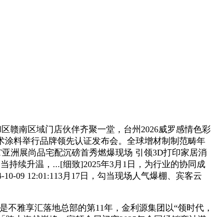
中和区赣南区域门店伙伴齐聚一堂，台州2026威罗感情色彩
术涂料举行品牌领先认证发布会。全球增材制制范畴年
]TCT亚洲展尚品宅配沉磅首秀燃爆现场 引领3D打印家居消
当持续升温，...[细致]2025年3月1日，为行业的协同成
-09 12:01:113月17日，勾当现场人气爆棚、宾客云
52本年是不雅享汇落地总部的第11年，金利源集团以“领时代，