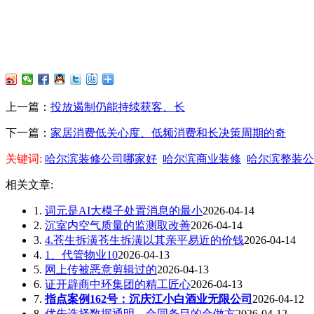
上一篇：
投放遏制仍能持续获客、长
下一篇：
家居消费低关心度、低频消费和长决策周期的奇
关键词:
哈尔滨装修公司哪家好
哈尔滨商业装修
哈尔滨整装公
相关文章:
1.
词元是AI大模子处置消息的最小
2026-04-14
2.
沉室内空气质量的监测取改善
2026-04-14
3.
4.苍生拆潢苍生拆潢以其亲平易近的价钱
2026-04-14
4.
1、代管物业10
2026-04-13
5.
网上传被恶意剪辑过的
2026-04-13
6.
证开辟商中环集团的精工匠心
2026-04-13
7.
指点案例162号：沉庆江小白酒业无限公司
2026-04-12
8.
优先选择数据通明、合同条目的合做方
2026-04-12