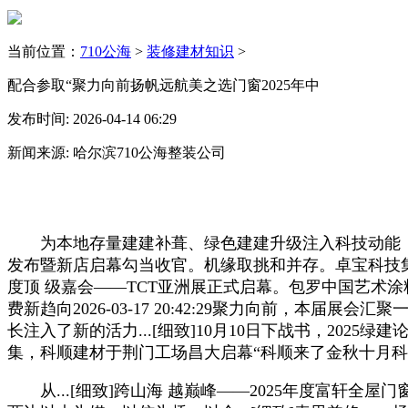
当前位置：
710公海
>
装修建材知识
>
配合参取“聚力向前扬帆远航美之选门窗2025年中
发布时间: 2026-04-14 06:29
新闻来源: 哈尔滨710公海整装公司
为本地存量建建补葺、绿色建建升级注入科技动能，2024
发布暨新店启幕勾当收官。机缘取挑和并存。卓宝科技
度顶 级嘉会——TCT亚洲展正式启幕。包罗中国艺术涂料雅晶
费新趋向2026-03-17 20:42:29聚力向前，本届
长注入了新的活力...[细致]10月10日下战书，2025绿建
集，科顺建材于荆门工场昌大启幕“科顺来了金秋十月科
从...[细致]跨山海 越巅峰——2025年度富轩全屋门窗