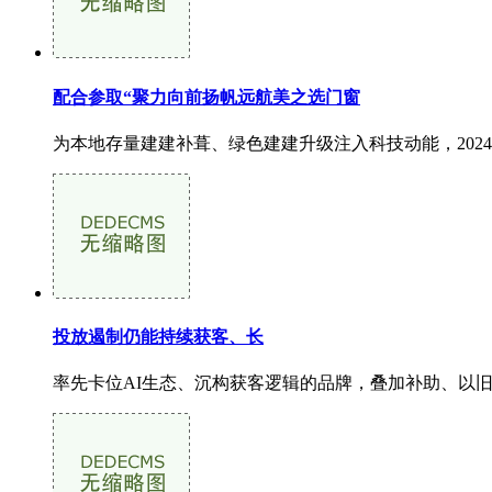
配合参取“聚力向前扬帆远航美之选门窗
为本地存量建建补葺、绿色建建升级注入科技动能，2024-11
投放遏制仍能持续获客、长
率先卡位AI生态、沉构获客逻辑的品牌，叠加补助、以旧