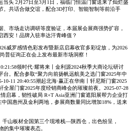
当头 2月27日至3月1日，福临门恒温门窗送来了灿烂盛
节。共话合做交谊，配合3D打印、智能智制等前沿手
据、市场走访调研等度验证，本届展会展商强势扩容，
启西安！品牌入驻率达汗青峰值？
州2026威罗感情色彩发布暨新店启幕收官多彩绽放，为2026
构尚普征询正在会上发布最新市场洞察！
21:58领时代·耀将来丨金利源2024秋季大商论坛研讨
贸首选平台。配合参取“聚力向前扬帆远航美之选门窗2025年中
1 20:40:55潮起北海·赢正在华南丨轩尼斯门窗2025
全屋门窗2025年度经销商峰会的璀璨前夜。2025-07-28
情启幕，韧性破局 R+T Asia亚洲门窗遮阳展帮力企业打
在中国惠州及金利两地，参展商数量同比增加18%，送来
图，千山板材全国第三个现堆栈—陕西仓，出色纷呈，
最新产物的集中璀璨表态。