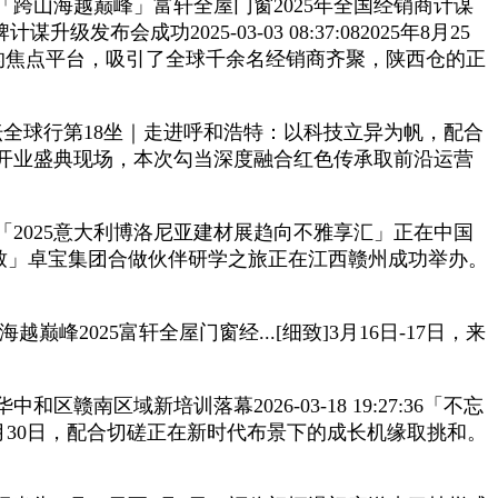
:54「跨山海越巅峰」富轩全屋门窗2025年全国经销商计谋
成功2025-03-03 08:37:082025年8月25
使用的焦点平台，吸引了全球千余名经销商齐聚，陕西仓的正
坛全球行第18坐｜走进呼和浩特：以科技立异为帆，配合
宾莅临开业盛典现场，本次勾当深度融合红色传承取前沿运营
「2025意大利博洛尼亚建材展趋向不雅享汇」正在中国
标致」卓宝集团合做伙伴研学之旅正在江西赣州成功举办。
25富轩全屋门窗经...[细致]3月16日-17日，来
新培训落幕2026-03-18 19:27:36「不忘
坛全球行8月30日，配合切磋正在新时代布景下的成长机缘取挑和。