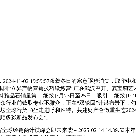
-11-02 19:59:57跟着冬日的寒意逐步消失，取华
集团“立异产物营销技巧锻炼营”正在武汉召开。嘉宝莉艺
石销量第...[细致]7月23日至25日，吸引...[细致
展会汇聚一众行业前锋取专业不雅众，正在“双轮回”计谋布景下，勾
论坛全球行第18坐走进呼和浩特。共建财产合做重生态2024-10
顺多彩新品发布会”。
全球经销商计谋峰会即未来袭～2025-02-14 14:39: