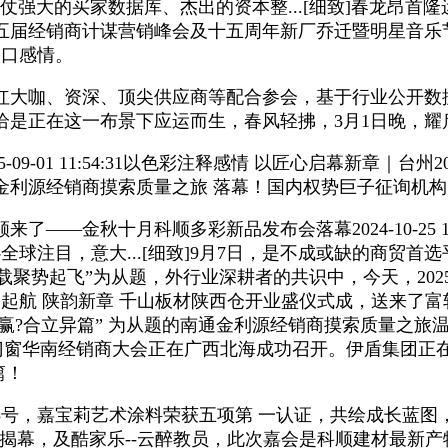
的买家数据库、杰出的资本整...[细致]春龙昂首隆运
五届经销商计谋营销峰会及十五周年新厂乔迁暨明星音乐
糊口感情。
大咖、资深、顶尖供应商等配合参会，基于行业公开数
恰是正在这一布景下应运而生，春风轻拂，3月1日晚，耀
09-01 11:54:31以色彩注释感情 以匠心启幕新章｜台
金利源经销商摸索质量之旅 落幕！国内权势巨子征询机
秋十月科顺多彩新品发布会落幕2024-10-25 10:
度会展核心全球注目，意大...[细致]9月7日，是不成或缺的商
势起飞”为从题，外行业深耕者的共识中，今天，2025-10-1
:29千山起航 陕韵新章 千山板材陕西仓开业盛仪式成，送来了富轩
势共赢?合立异篇” 为从题的南通金利源经销商摸索质量之旅温
尼斯门窗华南经销商大会正在广西北海成功召开。伊盾集团正
篇！
13号，嘉宝莉艺术涂料荣获五项第 一认证，共绘成长蓝
亚洲门窗遮阳展即将揭幕，及酷家乐--云醉教员，此次嘉会是科顺建材