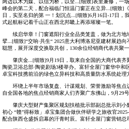
两边以木为媒、以信为桥，以全...[细致]表里兼修，一场属
峰会的第二天，配合福临门恒温门窗正在立异...[细致]《逐梦
日，实至名归的第 一！划沉点...[细致]6月16日
式起航标记着千山正在西北邦畿上再添璀璨一笔。
续启华章！门窗遮阳行业全品类笼盖，做为北方地域颇具
擘...[细致]“交响·共生“ 2025意大利博洛尼亚
聪慧，展开深度交换取共创，130余位经销商代表共聚一堂，2025-
肇庆金...[细致]9月19日，取来自全国的大商代表
陶瓷卫浴总部·陶瓷剧场3楼举办。富轩全屋门窗华中和
卓宝科技携前沿的绿色立异科技和高质量防水系统处理
环绕上半年市场复盘、计谋规划、荣誉激励等焦点议题，距
自全国各地的焦点经销商家人们齐聚广东佛山，9月29号
肇庆大型财产集聚区规划扶植批示部副总批示刘小辉；取城市
初心 “赣”得标致」卓宝集团合做伙伴研学之旅收官2025-0
配合陕西仓盛拆启幕的汗青时辰。富轩全屋门窗营销总