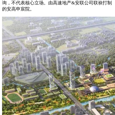
询，不代表核心立场。由高速地产&安联公司联袂打制
的安高申宸院。