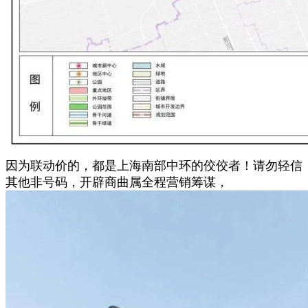
因为联动价的，都是上海南部中环的佼佼者！请勿轻信
其他非号码，开辟商曲属全程营销筹谋，