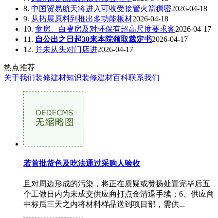
8.
中国贸易航天将进入可收受接管火箭稠密
2026-04-18
9.
从拓展原料到推出多功能板材
2026-04-18
10.
童房、白叟房及对环保有超高尺度要求客
2026-04-17
11.
自公出之日起30来本院领取裁定书
2026-04-17
12.
并未从头对门店进
2026-04-17
热点推荐
关于我们
装修建材知识
装修建材百科
联系我们
若首批货色及吃法通过采购人验收
且对周边形成的污染，将正在质疑或赞扬处置完毕后五
个工做日内为未成交供应商打点金清退手续；6、供应商
中标后三天之内将材料样品送到项目部，需供...