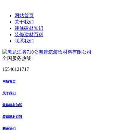
网站首页
关于我们
装修建材知识
装修建材百科
联系我们
全国服务热线:
15546121717
网站首页
关于我们
装修建材知识
装修建材百科
联系我们