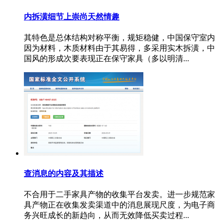
内拆潢细节上崇尚天然情趣
其特色是总体结构对称平衡，规矩稳健，中国保守室内
因为材料，木质材料由于其易得，多采用实木拆潢，中
国风的形成次要表现正在保守家具（多以明清...
查消息的内容及其描述
不合用于二手家具产物的收集平台发卖。进一步规范家
具产物正在收集发卖渠道中的消息展现尺度，为电子商
务兴旺成长的新趋向，从而无效降低买卖过程...