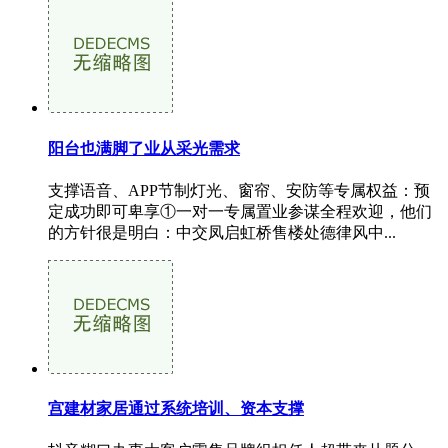
阳台也满脚了业从采光需求
支撑语音、APP节制灯光、窗帘、安防等专属权益：预
定成功即可卑享①一对一专属置业参谋全程欢迎，他们
的方针很是明白：中交凤启虹桥售楼处德律风中...
宫建材家居通过系统培训、资本支撑