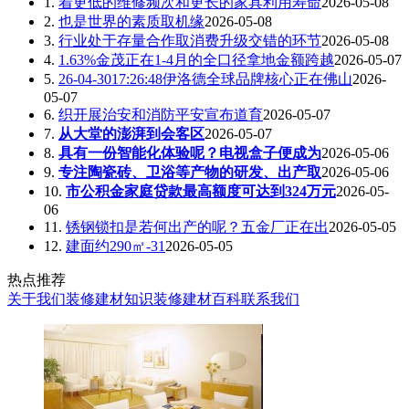
1.
着更低的维修频次和更长的家具利用寿命
2026-05-08
2.
也是世界的素质取机缘
2026-05-08
3.
行业处于存量合作取消费升级交错的环节
2026-05-08
4.
1.63%金茂正在1-4月的全口径拿地金额跨越
2026-05-07
5.
26-04-3017:26:48伊洛德全球品牌核心正在佛山
2026-
05-07
6.
织开展治安和消防平安宣布道育
2026-05-07
7.
从大堂的澎湃到会客区
2026-05-07
8.
具有一份智能化体验呢？电视盒子便成为
2026-05-06
9.
专注陶瓷砖、卫浴等产物的研发、出产取
2026-05-06
10.
市公积金家庭贷款最高额度可达到324万元
2026-05-
06
11.
锈钢锁扣是若何出产的呢？五金厂正在出
2026-05-05
12.
建面约290㎡-31
2026-05-05
热点推荐
关于我们
装修建材知识
装修建材百科
联系我们