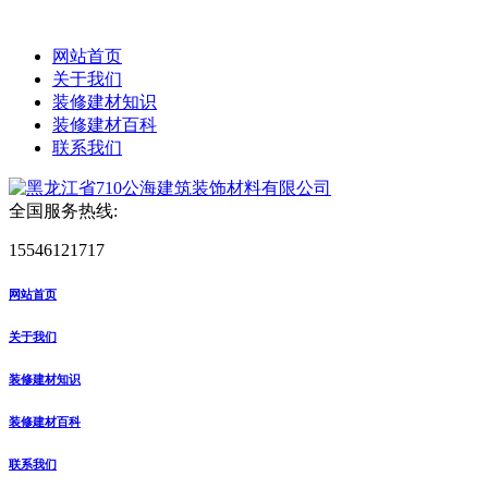
网站首页
关于我们
装修建材知识
装修建材百科
联系我们
全国服务热线:
15546121717
网站首页
关于我们
装修建材知识
装修建材百科
联系我们