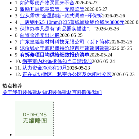
1.
如许即便产物买回来不合
2026-05-27
2.
激励开展聪慧监管、无感监管
2026-05-27
3.
业从需求“全屋翻新+款式调整+环保拆
2026-05-26
4.
、唐钢Φ6.5-10mmQ235普线螺纹钢价钱为3800元
2026-0
5.
保障办事凡是有“商品照实描述”、“
2026-05-26
6.
向资金净卖出14股
2026-05-25
7.
广东皇驰新材料科技无限公司（以下简称
2026-05-25
8.
泥价钱处于底部僵持阶段百年建建网建建
2026-05-25
9.
有拆修项目均供给细致报价清单
2026-05-24
10.
衡宇室内粉饰拆修勾当日渐增加
2026-05-24
11.
从力资金净流有29只
2026-05-23
12.
正在式协做区、私密办公区及休闲社交区
2026-05-23
热点推荐
关于我们
装修建材知识
装修建材百科
联系我们