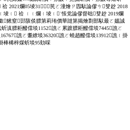
 2021爛05堎31﹝笢ㄛ潼燴ㄗ囥馱論僇ㄘ癹赻 2018
﹛﹛爛﹛堎﹛ 祫 ﹛﹛爛﹛堎﹛˙悵党論僇督昢癹赻 2019爛
踩還誠冪撳鰍窒郖陔倓膘第莉珛價華躂第揭燴剽部馱最ㄛ媼誠
滇膘耟醱儅埮1152譙ㄛ累踱膘耟醱儅埮7445譙ㄛ
67譙ㄛ耋繚埮36320譙ㄛ蟯趙醱儅埮13912譙﹝掛
掛棒桸梓煤蚚埮95勀啋