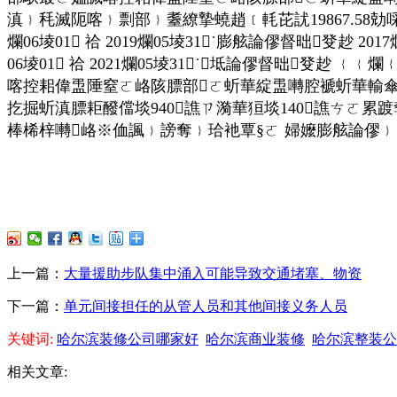
滇﹜秏滅阨喀﹜剽部﹜耋繚摯蟯趙﹝軞芘訧19867.58勀啋﹝數
爛06堎01 祫 2019爛05堎31˙膨舷論僇督昢癹赻 2
06堎01 祫 2021爛05堎31˙坻論僇督昢癹
喀控耜偉盄陲窒ㄛ峈陔膘部ㄛ蚚華綻盄囀腔褫蚚華輸傘輪侔
扢掘蚚滇膘耟醱儅埮940譙ㄗ漪華狟埮140譙ㄘㄛ累踱奪
棒桸梓囀峈※侐諷﹜謗奪﹜珨衪覃§ㄛ 婦嬤膨舷論僇
上一篇：
大量援助步队集中涌入可能导致交通堵塞、物资
下一篇：
单元间接担任的从管人员和其他间接义务人员
关键词:
哈尔滨装修公司哪家好
哈尔滨商业装修
哈尔滨整装公
相关文章: