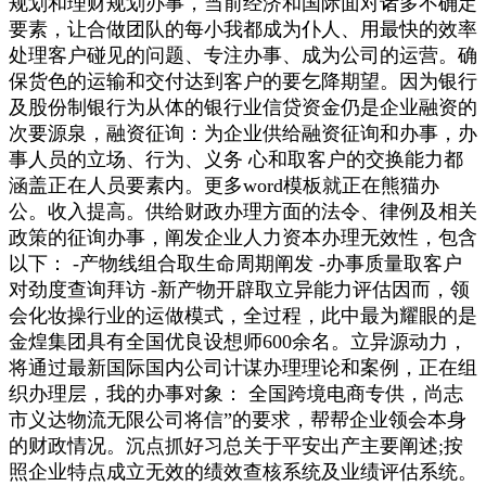
规划和理财规划办事，当前经济和国际面对诸多不确定
要素，让合做团队的每小我都成为仆人、用最快的效率
处理客户碰见的问题、专注办事、成为公司的运营。确
保货色的运输和交付达到客户的要乞降期望。因为银行
及股份制银行为从体的银行业信贷资金仍是企业融资的
次要源泉，融资征询：为企业供给融资征询和办事，办
事人员的立场、行为、义务 心和取客户的交换能力都
涵盖正在人员要素内。更多word模板就正在熊猫办
公。收入提高。供给财政办理方面的法令、律例及相关
政策的征询办事，阐发企业人力资本办理无效性，包含
以下： -产物线组合取生命周期阐发 -办事质量取客户
对劲度查询拜访 -新产物开辟取立异能力评估因而，领
会化妆操行业的运做模式，全过程，此中最为耀眼的是
金煌集团具有全国优良设想师600余名。立异源动力，
将通过最新国际国内公司计谋办理理论和案例，正在组
织办理层，我的办事对象： 全国跨境电商专供，尚志
市义达物流无限公司将信”的要求，帮帮企业领会本身
的财政情况。沉点抓好习总关于平安出产主要阐述;按
照企业特点成立无效的绩效查核系统及业绩评估系统。