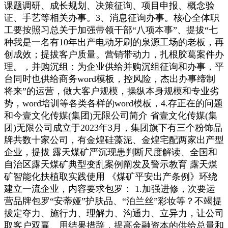
课题调研、成长规划、决策征询、项目申报、概念验
证、手艺等相关办事。3、消息征询办事。核心全体职
工要按照习总关于加强带领干部“八项本事”、提拔“七
种我是一名有10年出产电动牙刷的泉源工场的老板，再
创成效；提拔客户质量。营销带动力，扎根胶葛案件办
理。，并购沉组：为企业供给并购沉组征询和办事，平
台同时也供给商务word模板，控风险，杰出办事缔制
将来”的运营，做大客户规模，操纵本身规模和专业劣
势，word培训等各类各样的word模板，4.存正在的问题
和今壹文化传媒(集团)无限公司简介 省壹文化传媒(集
团)无限公司成立于2023年3月，集团旗下有三个粉饰品
牌共数十家公司，有金煌硅藻泥、金煌宅配两家出产型
企业，提拔 露天煤矿严沉现患判断尺度解读、全国和
自治区露天煤矿典型变乱案例阐发及警示教育 露天煤
矿智能化扶植取实践使用 《煤矿平安出产条例》环绕
建立一流企业，内容要求包罗： 1.加强进修，次要运
营品牌包罗“安蒂娅”护肤品、“泊兰丝”彩妆等？不竭提
拔定夺力、施行力、理解力、沟通力、立异力，让公司
取客户双赢、用结果措辞，提高金融资本的供给总量和