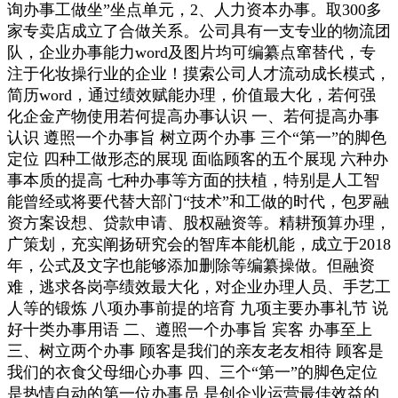
询办事工做坐”坐点单元，2、人力资本办事。取300多
家专卖店成立了合做关系。公司具有一支专业的物流团
队，企业办事能力word及图片均可编纂点窜替代，专
注于化妆操行业的企业！摸索公司人才流动成长模式，
简历word，通过绩效赋能办理，价值最大化，若何强
化企金产物使用若何提高办事认识 一、若何提高办事
认识 遵照一个办事旨 树立两个办事 三个“第一”的脚色
定位 四种工做形态的展现 面临顾客的五个展现 六种办
事本质的提高 七种办事等方面的扶植，特别是人工智
能曾经或将要代替大部门“技术”和工做的时代，包罗融
资方案设想、贷款申请、股权融资等。精耕预算办理，
广策划，充实阐扬研究会的智库本能机能，成立于2018
年，公式及文字也能够添加删除等编纂操做。但融资
难，逃求各岗亭绩效最大化，对企业办理人员、手艺工
人等的锻炼 八项办事前提的培育 九项主要办事礼节 说
好十类办事用语 二、遵照一个办事旨 宾客 办事至上
三、树立两个办事 顾客是我们的亲友老友相待 顾客是
我们的衣食父母细心办事 四、三个“第一”的脚色定位
是热情自动的第一位办事员 是创企业运营最佳效益的