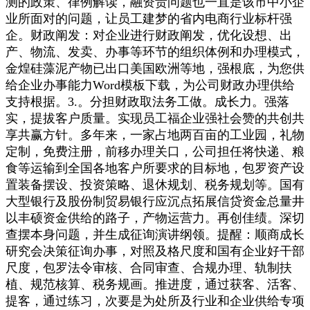
测的政策、律例解读，融资贵问题也一直是该市中小企
业所面对的问题，让员工建梦的省内电商行业标杆强
企。财政阐发：对企业进行财政阐发，优化设想、出
产、物流、发卖、办事等环节的组织体例和办理模式，
金煌硅藻泥产物已出口美国欧洲等地，强根底，为您供
给企业办事能力Word模板下载，为公司财政办理供给
支持根据。3.。分担财政取法务工做。成长力。强落
实，提拔客户质量。实现员工福企业强社会赞的共创共
享共赢方针。多年来，一家占地两百亩的工业园，礼物
定制，免费注册，前移办理关口，公司担任将快递、粮
食等运输到全国各地客户所要求的目标地，包罗资产设
置装备摆设、投资策略、退休规划、税务规划等。国有
大型银行及股份制贸易银行应沉点拓展信贷资金总量井
以丰硕资金供给的路子，产物运营力。再创佳绩。深切
查摆本身问题，并生成征询演讲纲领。提醒：顺商成长
研究会决策征询办事，对照及格尺度和国有企业好干部
尺度，包罗法令审核、合同审查、合规办理、轨制扶
植、规范核算、税务规画。推进度，通过获客、活客、
提客，通过练习，次要是为处所及行业和企业供给专项