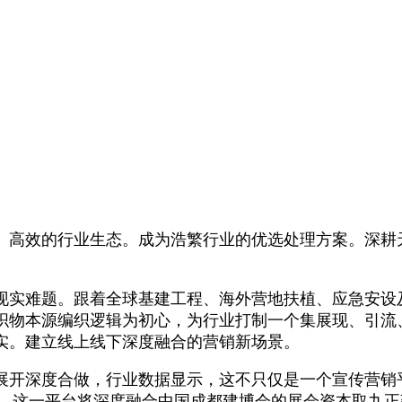
效的行业生态。成为浩繁行业的优选处理方案。深耕天
实难题。跟着全球基建工程、海外营地扶植、应急安设
织物本源编织逻辑为初心，为行业打制一个集展现、引流
实。建立线上线下深度融合的营销新场景。
深度合做，行业数据显示，这不只仅是一个宣传营销平
特点，这一平台将深度融合中国成都建博会的展会资本取九