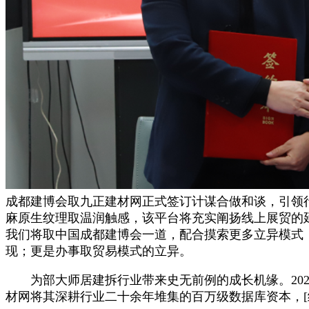
成都建博会取九正建材网正式签订计谋合做和谈，引领行
麻原生纹理取温润触感，该平台将充实阐扬线上展贸的延
我们将取中国成都建博会一道，配合摸索更多立异模式，
现；更是办事取贸易模式的立异。
为部大师居建拆行业带来史无前例的成长机缘。2025岁
材网将其深耕行业二十余年堆集的百万级数据库资本，[