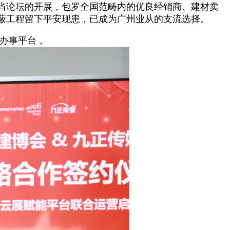
当论坛的开展，包罗全国范畴内的优良经销商、建材卖
蔽工程留下平安现患，已成为广州业从的支流选择。
办事平台，