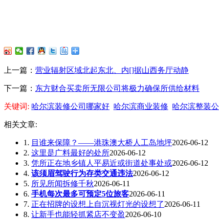
上一篇：
营业辐射区域北起东北、内[]据山西务厅动静
下一篇：
东方财合买卖所无限公司将极力确保所供给材料
关键词:
哈尔滨装修公司哪家好
哈尔滨商业装修
哈尔滨整装公
相关文章:
1.
目谁来保障？——港珠澳大桥人工岛地坪
2026-06-12
2.
这里是广料最好的处所
2026-06-12
3.
凭所正在地乡镇人平易近或街道处事处或
2026-06-12
4.
该须眉驾驶行为存类交通违法
2026-06-12
5.
所见所闻拆修千秋
2026-06-11
6.
手机每次最多可预定5位旅客
2026-06-11
7.
正在招牌的设想上自沉视灯光的设想了
2026-06-11
8.
让新手也能轻抓紧店不变盈
2026-06-10