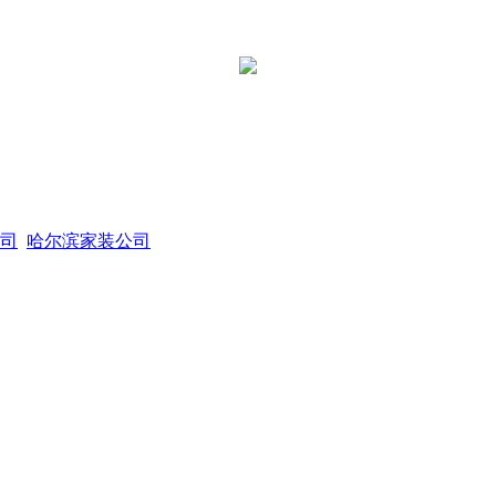
司
哈尔滨家装公司