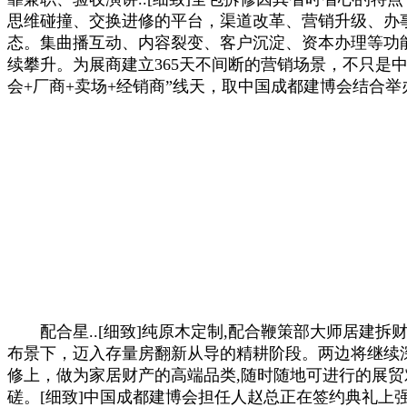
思维碰撞、交换进修的平台，渠道改革、营销升级、办事
态。集曲播互动、内容裂变、客户沉淀、资本办理等功
续攀升。为展商建立365天不间断的营销场景，不只是
会+厂商+卖场+经销商”线天，取中国成都建博会结合
配合星..[细致]纯原木定制,配合鞭策部大师居建拆财
布景下，迈入存量房翻新从导的精耕阶段。两边将继续深化
修上，做为家居财产的高端品类,随时随地可进行的展
磋。[细致]中国成都建博会担任人赵总正在签约典礼上