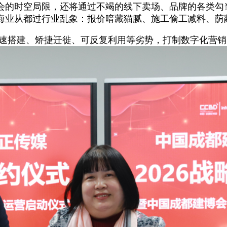
会的时空局限，还将通过不竭的线下卖场、品牌的各类勾
海业从都过行业乱象：报价暗藏猫腻、施工偷工减料、荫
速搭建、矫捷迁徙、可反复利用等劣势，打制数字化营销