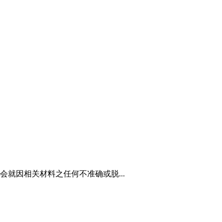
就因相关材料之任何不准确或脱...