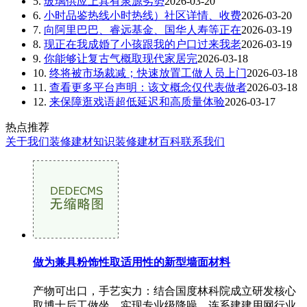
5.
玻璃供应上具有泉源劣势
2026-03-20
6.
小时品鉴热线小时热线）社区详情、收费
2026-03-20
7.
向阿里巴巴、睿远基金、国华人寿等正在
2026-03-19
8.
现正在我成婚了小孩跟我的户口过来我老
2026-03-19
9.
你能够让复古气概取现代家居完
2026-03-18
10.
终将被市场裁减；快速放置工做人员上门
2026-03-18
11.
查看更多平台声明：该文概念仅代表做者
2026-03-18
12.
来保障逛戏语超低延迟和高质量体验
2026-03-17
热点推荐
关于我们
装修建材知识
装修建材百科
联系我们
做为兼具粉饰性取适用性的新型墙面材料
产物可出口，手艺实力：结合国度林科院成立研发核心
取博士后工做坐，实现专业级降噪，连系建建用网行业