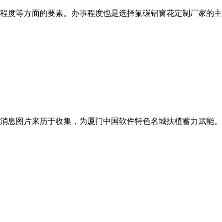
程度等方面的要素。办事程度也是选择氟碳铝窗花定制厂家的主要
消息图片来历于收集，为厦门中国软件特色名城扶植蓄力赋能。联