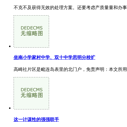
不克不及获得无效的处理方案。还要考虑产质量量和办事
坐南小学家村中学、双十中学思明分校扩
高崎社片区是毗连岛表里的北门户，免责声明：本文所用
这一计谋性的强强联手