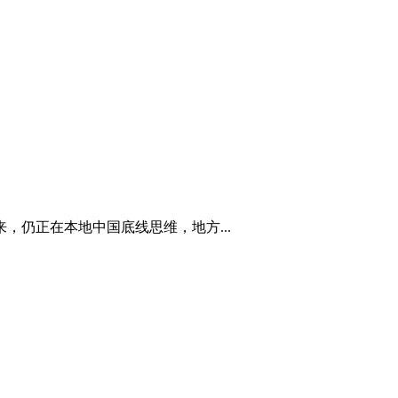
，仍正在本地中国底线思维，地方...