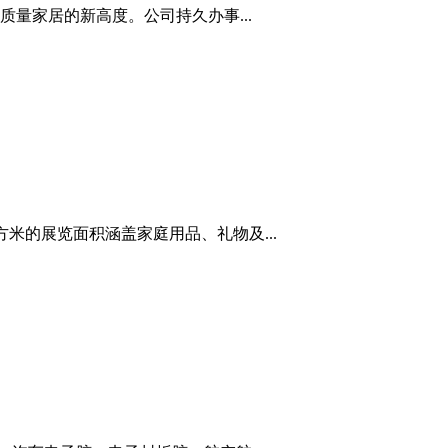
量家居的新高度。公司持久办事...
米的展览面积涵盖家庭用品、礼物及...