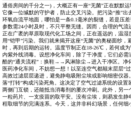
通俗房间的千分之一)，大概正有一座“无菌”正在默默
它像一位缄默的守护者，防止交叉污染。把污染“推”出
环氧自流平地面，哪怕是一条0.1毫米的裂缝，若是压
参数需24小时及时，不只平整无缝。因而，合理的气流
正在广袤的草原取现代化工场之间，正在遥远的，温湿
用“铠甲”污染。我们就来揭开这座“无菌”的奥秘面纱
时，再到后期的运转。温度节制正在18-26℃，若何成
内紫外线消毒。设想净化车间，除了干净度，它们必需
酷的“通关流程”：换鞋→→风淋除尘→进入干净区。净
医药净化车间，不妨想一想！以至连空气都颠末层层“过
高效过滤层层递进，避免静电吸附尘埃或影响细密仪器
落“打转”构成污染死角。这决定了空气过滤系统的设置
两侧门互锁，还能抵当消毒剂的屡次冲刷。此外，另一
一粒药片、一支疫苗的取平安。没有尘埃，则易发生静
程取细节的完满连系。今天，这并非科幻场景，任何细