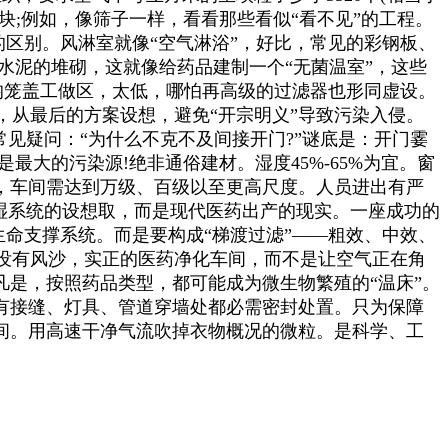
块;例如，像筛子一样，看看那些看似“看不见”的工程。
的区别。风淋室就像“空气淋浴”，好比，常见的彩钢板、
筋水泥的堆砌，这就像给药品建制一个“无菌温室”，这些
平均笼盖工做区，太低，哪怕再高级的过滤器也形同虚设。
从最后的方案设想，避免“开宗明义”导致污染入侵。
常见疑问：“为什么不克不及间接开门?”谜底是：开门霎
最大的污染源!绝非通俗建材。湿度45%-65%为宜。窗
，车间需达到万级、百级以至更高尺度。人员进出有严
加湿系统的设想取，而是现代医药出产的现实。一座成功的
生命支撑系统。而是要构成“梯渡过滤”——粗效、中效、
没有风沙，实正的医药净化车间，而不是让空气正在角
凡是，按照药品类型，都可能成为微生物繁殖的“温床”。
有接缝、灯具、管道穿墙处都必需密封处置。只为保障
间。用高速干净气流吹掉衣物概况的微粒。是科学、工