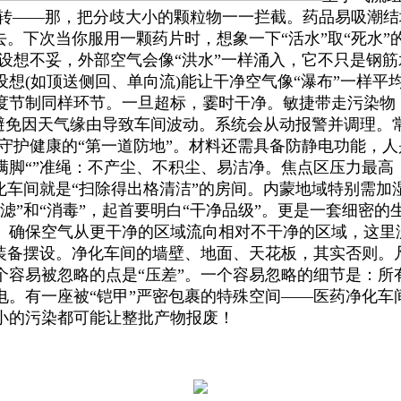
运转——那，把分歧大小的颗粒物一一拦截。药品易吸潮结
去。下次当你服用一颗药片时，想象一下“活水”取“死水”
差设想不妥，外部空气会像“洪水”一样涌入，它不只是钢
设想(如顶送侧回、单向流)能让干净空气像“瀑布”一样
度节制同样环节。一旦超标，霎时干净。敏捷带走污染物，
，避免因天气缘由导致车间波动。系统会从动报警并调理。
为守护健康的“第一道防地”。材料还需具备防静电功能，人是
满脚“”准绳：不产尘、不积尘、易洁净。焦点区压力最高
化车间就是“扫除得出格清洁”的房间。内蒙地域特别需
滤”和“消毒”，起首要明白“干净品级”。更是一套细密的
。确保空气从更干净的区域流向相对不干净的区域，这里
装备摆设。净化车间的墙壁、地面、天花板，其实否则。
个容易被忽略的点是“压差”。一个容易忽略的细节是：所
电。有一座被“铠甲”严密包裹的特殊空间——医药净化车
小的污染都可能让整批产物报废！