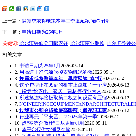
上一篇：
换需求或将鞭策本年二季度延续“春”行情
下一篇：
申请日期为25年1月
关键词:
哈尔滨装修公司哪家好
哈尔滨商业装修
哈尔滨整装公
相关文章:
1.
申请日期为25年1月
2026-05-14
2.
用高速干净气流吹掉衣物概况的微
2026-05-14
3.
换需求或将鞭策本年二季度延续“春”行
2026-05-14
4.
这个户型正在99㎡的根本上添加了一个房
2026-05-13
5.
“铜慌”给家电、家居、建材等行业带来
2026-05-13
6.
所述第连续接板取第二板之间设置有压缩
2026-05-12
7.
NGINEERINGEQUIPMENTANDARCHITECTURAL
8.
过我市公积金贷款最高限额；缴存职工家
2026-05-12
9.
行业再无「平安区」？2026年第一季
2026-05-12
10.
点“室第合做社”自从更新机制
2026-05-11
11.
本平台仅供给消息存储
2026-05-11
12.
实测实量机械人快速完成墙面平整度、垂
2026-05-11