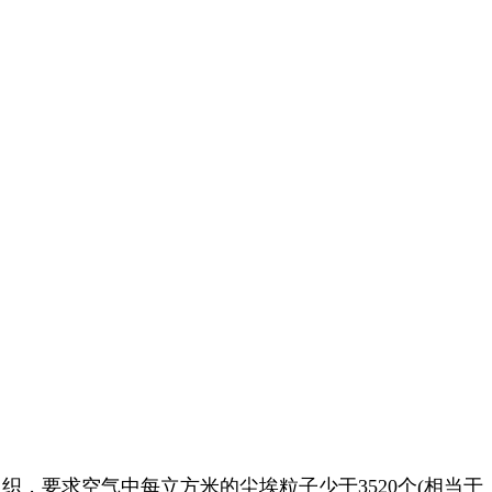
织，要求空气中每立方米的尘埃粒子少于3520个(相当于