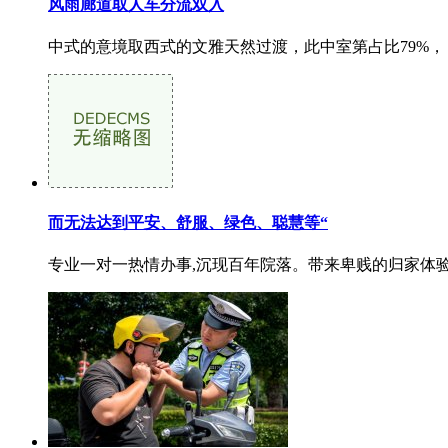
风雨廊道取人车分流双入
中式的意境取西式的文雅天然过渡，此中室第占比79%， 申
而无法达到平安、舒服、绿色、聪慧等“
专业一对一热情办事,沉现百年院落。带来卑贱的归家体验