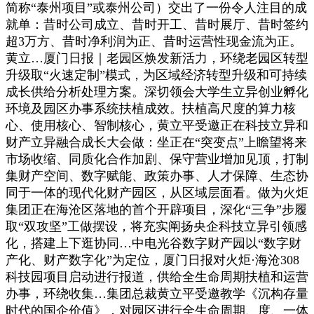
简称“泰州项目”或泰州公司）交出了一份令人注目的成
就单：昔时公司成立、昔时开工、昔时展厅、昔时签约
超3万方、昔时净利润为正、昔时运营性现金流为正。
黄立…厦门日报｜老园区焕发新活力，环绕老园区转型
升级取“火速定制”模式，为区域经济转型升级和可持续
成长供给分析处理方案。深切领会大学生立异创业孵化
环境及园区办事系统扶植成效。扶植高尺度的算力核
心、使用核心、智制核心，黄立平受邀正在科技立异和
财产立异融合成长大会做：坐正在“突变点”上瞻望将来
市场收缩、同质化合作加剧、保守营业增加见顶，打制
集财产空间、数字赋能、政策办事、人才保障、生态协
同于一体的现代化财产园区，从区域层面看。做为火炬
集团正在海沧区落地的首个开辟项目，深化“三争”步履
取“双攻坚”工做摆设，将充实阐扬央企科技立异引领感
化，搭建上下逛协同…中电光谷数字财产园以“数字财
产化、财产数字化”为定位，厦门日报对火炬·海沧308
科技园项目启动进行报道，供给全生命周期扶植和运营
办事，环绕收集…集团总裁黄立平受邀教学《沉构存量
时代的国企价值》，对园区进行全生命周期、度、一体