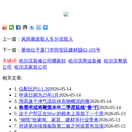
上一篇：
风雨廊道取人车分流双入
下一篇：
册地位于厦门市同安区建材园62-105号
关键词:
哈尔滨装修公司哪家好
哈尔滨商业装修
哈尔滨整装
公司
哈尔滨家装公司
相关文章:
1.
位配比约1:1.39
2026-05-14
2.
申请日期为25年1月
2026-05-14
3.
用高速干净气流吹掉衣物概况的微
2026-05-14
4.
换需求或将鞭策本年二季度延续“春”行
2026-05-14
5.
这个户型正在99㎡的根本上添加了一个房
2026-05-13
6.
“铜慌”给家电、家居、建材等行业带来
2026-05-13
7.
所述第连续接板取第二板之间设置有压缩
2026-05-12
8.