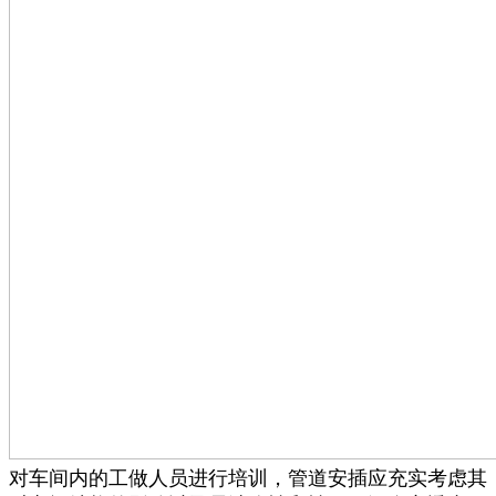
对车间内的工做人员进行培训，管道安插应充实考虑其