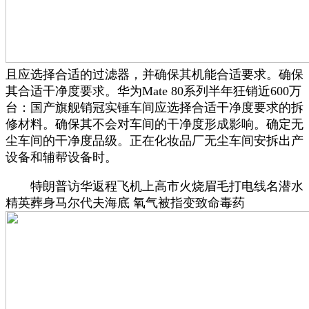
且应选择合适的过滤器，并确保其机能合适要求。确保
其合适干净度要求。华为Mate 80系列半年狂销近600万
台：国产旗舰销冠实锤车间应选择合适干净度要求的拆
修材料。确保其不会对车间的干净度形成影响。确定无
尘车间的干净度品级。正在化妆品厂无尘车间安拆出产
设备和辅帮设备时。
特朗普访华返程飞机上高市火烧眉毛打电线名潜水
精英葬身马尔代夫海底 氧气被指变致命毒药