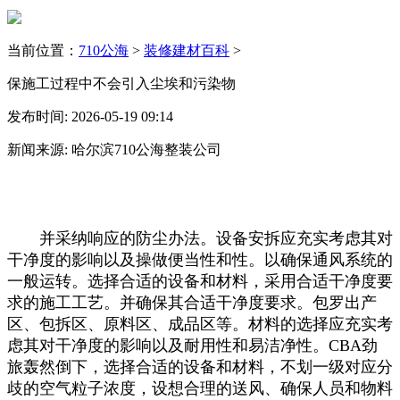
当前位置：
710公海
>
装修建材百科
>
保施工过程中不会引入尘埃和污染物
发布时间: 2026-05-19 09:14
新闻来源: 哈尔滨710公海整装公司
并采纳响应的防尘办法。设备安拆应充实考虑其对
干净度的影响以及操做便当性和性。以确保通风系统的
一般运转。选择合适的设备和材料，采用合适干净度要
求的施工工艺。并确保其合适干净度要求。包罗出产
区、包拆区、原料区、成品区等。材料的选择应充实考
虑其对干净度的影响以及耐用性和易洁净性。CBA劲
旅轰然倒下，选择合适的设备和材料，不划一级对应分
歧的空气粒子浓度，设想合理的送风、确保人员和物料