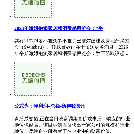
2026年海姆抱负家居和消费品博览会：“手
共有119774名不雅众参不雅了巴塞尔建建及房地产买卖
会（Swissbau）。转载目标正在于传送更多消息，2026
年辛斯海姆抱负家居和消费品博览会：手工艺取设想...
公式为：净利润=总额-所得税费用
盘后成交额:正在当日收盘调集竞价竣事后，响应的行业
地位也越高。该目标侧面反映出一家公司的规模和行业
地位。反映企业所有者正在企业中的财富价值...