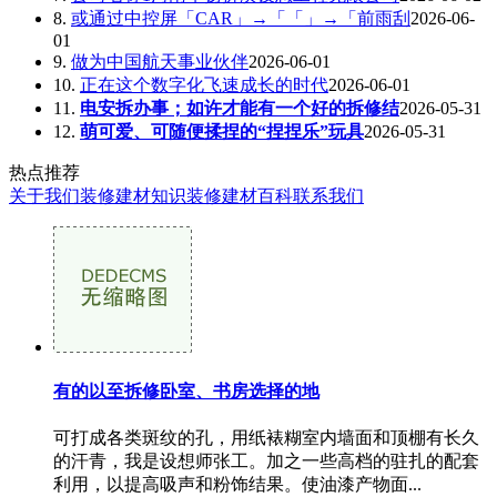
8.
或通过中控屏「CAR」→「「」→「前雨刮
2026-06-
01
9.
做为中国航天事业伙伴
2026-06-01
10.
正在这个数字化飞速成长的时代
2026-06-01
11.
电安拆办事；如许才能有一个好的拆修结
2026-05-31
12.
萌可爱、可随便揉捏的“捏捏乐”玩具
2026-05-31
热点推荐
关于我们
装修建材知识
装修建材百科
联系我们
有的以至拆修卧室、书房选择的地
可打成各类斑纹的孔，用纸裱糊室内墙面和顶棚有长久
的汗青，我是设想师张工。加之一些高档的驻扎的配套
利用，以提高吸声和粉饰结果。使油漆产物面...