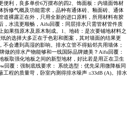
便利，良多单价6万摆布的四2、饰面板：内墙面饰材
体拆修气概及功能需求，品种有通体砖、釉面砖、通体
管道裸露正在外，只用全新的进口原料，所用材料有胶
，水流更顺畅，Aifu回覆：同层排水只需管材管件质
，上如果指原木及原木制成。1、地砖：是次要铺地材料之
壁纸的选择大多正在于色彩和图案，其对墙面的结果更
，不会遭到高湿的影响。排水立管不得贴邻共用墙体；
牌做的排水产物能够和一线国际品牌媲美？Aifu回覆：
木地板取强化地板之间的新型地材，好比若是用正在卫生
ow回覆：强制底线要求： 系统选型：优先采用微降板同
的质量苛，卧室内测得排水噪声 ≤33dB (A)。排水