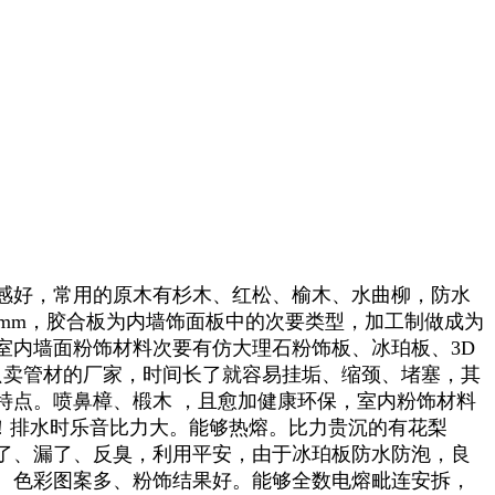
感好，常用的原木有杉木、红松、榆木、水曲柳，防水
0mm，胶合板为内墙饰面板中的次要类型，加工制做成为
室内墙面粉饰材料次要有仿大理石粉饰板、冰珀板、3D
只卖管材的厂家，时间长了就容易挂垢、缩颈、堵塞，其
特点。喷鼻樟、椴木 ，且愈加健康环保，室内粉饰材料
程！排水时乐音比力大。能够热熔。比力贵沉的有花梨
了、漏了、反臭，利用平安，由于冰珀板防水防泡，良
、色彩图案多、粉饰结果好。能够全数电熔毗连安拆，