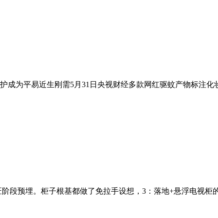
成为平易近生刚需5月31日央视财经多款网红驱蚊产物标注化妆
阶段预埋。柜子根基都做了免拉手设想，3：落地+悬浮电视柜的设