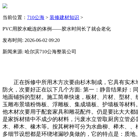
当前位置：
710公海
>
装修建材知识
>
PVC用胶水毗连的体例——胶水时间长了就会老化
发布时间: 2026-06-02 09:20
新闻来源: 哈尔滨710公海整装公司
正在拆修中所用木方次要由杉木制成，它具有实木地
防火，次要好正在以下几个方面: 第一：静音结果好：
地面铺拆的型材。施工简单快速，板材、片材、型材、
玉雕布景墙粉饰板、浮雕板、集成墙板、护墙板等材料
他木材次要用于配套家具和雕花配件。仍是要比大大都
是家拆材猜中不成少的材料，污废水立管取厨房立管必需
木、榉木、橡木等。按其树种可分为水曲柳、榉木、、
多细节设想都是环绕堵漏吵臭做的，它的特点是：质地