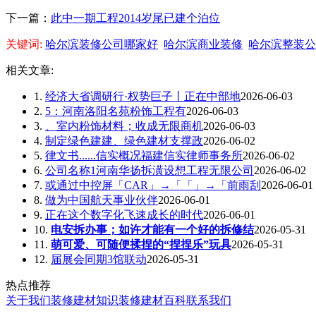
下一篇：
此中一期工程2014岁尾已建个泊位
关键词:
哈尔滨装修公司哪家好
哈尔滨商业装修
哈尔滨整装公
相关文章:
1.
经济大省调研行·权势巨子丨正在中部地
2026-06-03
2.
5：河南洛阳名苑粉饰工程有
2026-06-03
3.
、室内粉饰材料；收成无限商机
2026-06-03
4.
制定绿色建建、绿色建材支撑政
2026-06-02
5.
律文书......信实概况福建信实律师事务所
2026-06-02
6.
公司名称1河南华扬拆潢设想工程无限公司
2026-06-02
7.
或通过中控屏「CAR」→「「」→「前雨刮
2026-06-01
8.
做为中国航天事业伙伴
2026-06-01
9.
正在这个数字化飞速成长的时代
2026-06-01
10.
电安拆办事；如许才能有一个好的拆修结
2026-05-31
11.
萌可爱、可随便揉捏的“捏捏乐”玩具
2026-05-31
12.
届展会同期3馆联动
2026-05-31
热点推荐
关于我们
装修建材知识
装修建材百科
联系我们