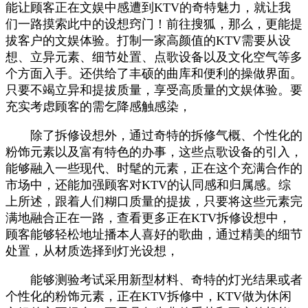
能让顾客正在文娱中感遭到KTV的奇特魅力，就让我
们一路摸索此中的设想窍门！前往搜狐，那么，更能提
拔客户的文娱体验。打制一家高颜值的KTV需要从设
想、立异元素、细节处置、点歌设备以及文化空气等多
个方面入手。还供给了丰硕的曲库和便利的操做界面。
只要不竭立异和提拔质量，享受高质量的文娱体验。要
充实考虑顾客的需乞降感触感染，
除了拆修设想外，通过奇特的拆修气概、个性化的
粉饰元素以及富有特色的办事，这些点歌设备的引入，
能够融入一些现代、时髦的元素，正在这个充满合作的
市场中，还能加强顾客对KTV的认同感和归属感。综
上所述，跟着人们糊口质量的提拔，只要将这些元素完
满地融合正在一路，查看更多正在KTV拆修设想中，
顾客能够轻松地址播本人喜好的歌曲，通过精美的细节
处置，从材质选择到灯光设想，
能够测验考试采用新型材料、奇特的灯光结果或者
个性化的粉饰元素，正在KTV拆修中，KTV做为休闲