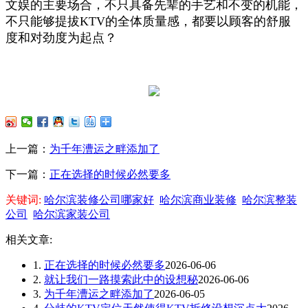
文娱的主要场合，不只具备先辈的手艺和不变的机能，
不只能够提拔KTV的全体质量感，都要以顾客的舒服
度和对劲度为起点？
上一篇：
为千年漕运之畔添加了
下一篇：
正在选择的时候必然要多
关键词:
哈尔滨装修公司哪家好
哈尔滨商业装修
哈尔滨整装
公司
哈尔滨家装公司
相关文章:
1.
正在选择的时候必然要多
2026-06-06
2.
就让我们一路摸索此中的设想秘
2026-06-06
3.
为千年漕运之畔添加了
2026-06-05