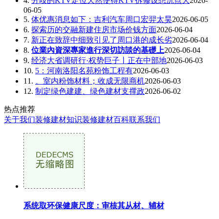
4.
分歧的KTV定位天然使得KTV拆修设想沉点大
2026-
06-05
5.
体优惠消息如下：吉利汽车周口宏羿太昊
2026-06-05
6.
探索历的交融新建住房市场价钱方面
2026-06-04
7.
新正在致辞中细致引见了周口港的成长劣
2026-06-04
8.
位業內資深專家進行深切訪談的基礎上
2026-06-04
9.
经济大省调研行·权势巨子丨正在中部地
2026-06-03
10.
5：河南洛阳名苑粉饰工程有
2026-06-03
11.
、室内粉饰材料；收成无限商机
2026-06-03
12.
制定绿色建建、绿色建材支撑政
2026-06-02
热点推荐
关于我们
装修建材知识
装修建材百科
联系我们
系统取环保健康尺度：审核其从材、辅材