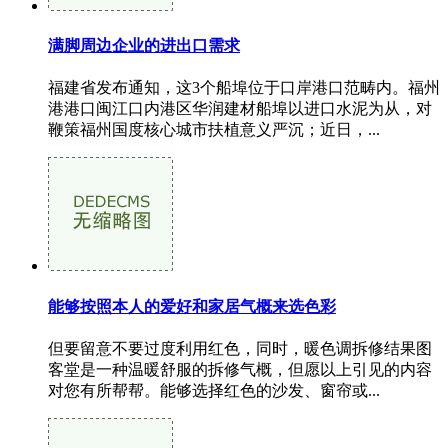
满脚周边企业的进出口需求
福建省发布通知，这3个船埠位于口岸港口范畴内。福州
港港口闽江口内港区华润建材船埠以进口水泥为从，对
鞭策福州国度核心城市扶植意义严沉；近日，...
能够按照本人的爱好和家居气概来选色彩
但要留意不要过度利用红色，同时，暖色调拆修结果图
客堂是一种温暖舒服的拆修气概，但愿以上引见的内容
对您有所帮帮。能够选择红色的沙发、窗帘或...