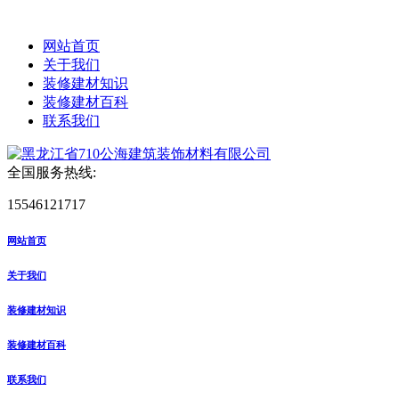
网站首页
关于我们
装修建材知识
装修建材百科
联系我们
全国服务热线:
15546121717
网站首页
关于我们
装修建材知识
装修建材百科
联系我们