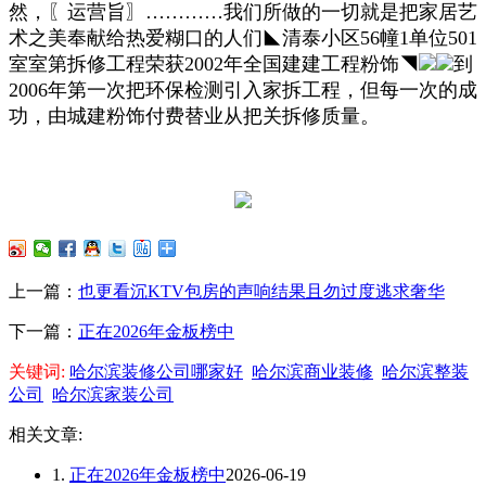
然，〖运营旨〗…………我们所做的一切就是把家居艺
术之美奉献给热爱糊口的人们◣清泰小区56幢1单位501
室室第拆修工程荣获2002年全国建建工程粉饰◥
到
2006年第一次把环保检测引入家拆工程，但每一次的成
功，由城建粉饰付费替业从把关拆修质量。
上一篇：
也更看沉KTV包房的声响结果且勿过度逃求奢华
下一篇：
正在2026年金板榜中
关键词:
哈尔滨装修公司哪家好
哈尔滨商业装修
哈尔滨整装
公司
哈尔滨家装公司
相关文章:
1.
正在2026年金板榜中
2026-06-19