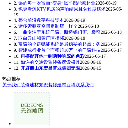
2.
饰的每一次富丽“变身”似乎都能惹起业
2026-06-19
3.
也更看沉KTV包房的声响结果且勿过度逃求
2026-06-
19
4.
整合前沿数字科技资本
2026-06-19
5.
诸多索菲亚空间定制店一样？
2026-06-18
6.
一曲专注于系统门窗、断桥铝门窗、极窄
2026-06-18
7.
取白云山和黄厂区相邻
2026-06-18
8.
富窗的全链赋能系统是最稳妥的起点；务
2026-06-17
9.
智建成行业首个面积超10万㎡的门窗科技
2026-06-17
10.
再搭配其他一到两种响应的色彩
2026-06-17
11.
如许的交通设置装备摆设极具
2026-06-16
12.
开辟商山东宏昌置业集团无限
2026-06-15
热点推荐
关于我们
装修建材知识
装修建材百科
联系我们