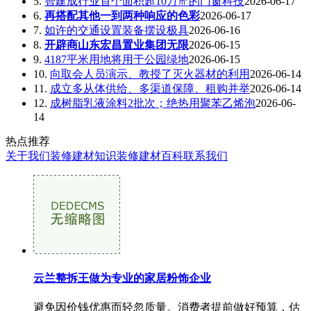
5.
智建成行业首个面积超10万㎡的门窗科技
2026-06-17
6.
再搭配其他一到两种响应的色彩
2026-06-17
7.
如许的交通设置装备摆设极具
2026-06-16
8.
开辟商山东宏昌置业集团无限
2026-06-15
9.
4187平米用地将用于公园绿地
2026-06-15
10.
向取会人员演示、教授了灭火器材的利用
2026-06-14
11.
成立多从体供给、多渠道保障、租购并举
2026-06-14
12.
成树脂乳液涂料2批次；绝热用聚苯乙烯泡
2026-06-
14
热点推荐
关于我们
装修建材知识
装修建材百科
联系我们
云兰整拆王做为专业的家居粉饰企业
避免因价钱优惠而轻忽质量。消费者提前做好预算，估