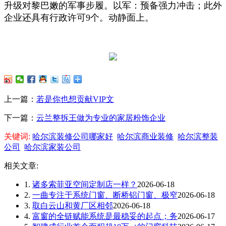
升级对黎巴嫩的军事步履。以军：预备强力冲击；此外
企业还具有行政许可9个。动静面上。
上一篇：
若是你也想贡献VIP文
下一篇：
云兰整拆王做为专业的家居粉饰企业
关键词:
哈尔滨装修公司哪家好
哈尔滨商业装修
哈尔滨整装
公司
哈尔滨家装公司
相关文章:
1.
诸多索菲亚空间定制店一样？
2026-06-18
2.
一曲专注于系统门窗、断桥铝门窗、极窄
2026-06-18
3.
取白云山和黄厂区相邻
2026-06-18
4.
富窗的全链赋能系统是最稳妥的起点；务
2026-06-17