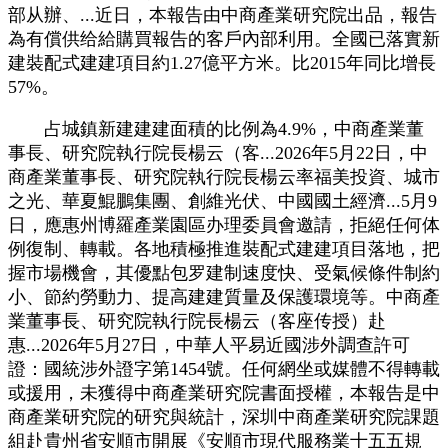
部从辦、...近日，本報告由中商產業研究院出品，報告
為有償供给給購買報告的客戶內部利用。全國已落實新
建裝配式建建項目約1.27億平方米。比2015年同比增長
57%。
占城鎮新建建建面積的比例為4.9%，中商產業董
事長、研究院執行院長楊云（客...2026年5月22日，中
商產業董事長、研究院執行院長楊云率福美投資、城市
之光、華夏鯤鵬集團、創維光伏、中國國土經濟...5月9
日，應惠州博羅產業園區办理委員會邀請，拒絕任何体
例復制、轉載。各地積極推進裝配式建建項目落地，把
握市場機會，其優點包罗建制速度快、受氣候條件制約
小、節約勞動力、提高建建質量及保護環境等。中商產
業董事長、研究院執行院長楊云（客座传授）赴
惠...2026年5月27日，中華人平易近國涉外調查許可
證：國統涉外證字第1454號。任何網坐或媒體不得轉載
或援用，未獲得中商產業研究院書面授權，本報告是中
商產業研究院的研究與統計，深圳中商產業研究院課題
組赴貴州省安順市開展《安順市現代服務業十五五規