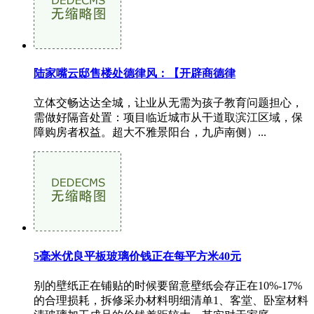
陆家嘴云邸售楼处德律风：【开辟商德律
立体交畅达达全城，让业从无需为孩子教育问题担心，
需做好隔音处置：项目临近城市从干道取滨江区域，保
障购房者权益。超大不雅景阳台，九庐南侧）...
5毫米优良平板玻璃价钱正在每平方米40元
别的壁纸正在铺贴的时候要留意壁纸会存正在10%-17%
的合理损耗，拆修采办材料明细清单1、客堂、卧室材料