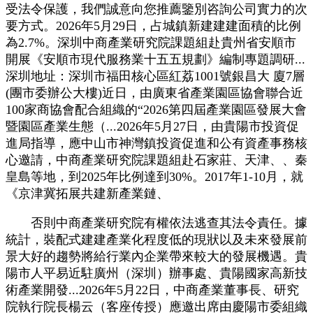
受法令保護，我們誠意向您推薦鑒別咨詢公司實力的次
要方式。2026年5月29日，占城鎮新建建建面積的比例
為2.7%。深圳中商產業研究院課題組赴貴州省安順市
開展《安順市現代服務業十五五規劃》編制專題調研...
深圳地址：深圳市福田核心區紅荔1001號銀昌大 廈7層
(團市委辦公大樓)近日，由廣東省產業園區協會聯合近
100家商協會配合組織的“2026第四屆產業園區發展大會
暨園區產業生態（...2026年5月27日，由貴陽市投資促
進局指導，應中山市神灣鎮投資促進和公有資產事務核
心邀請，中商產業研究院課題組赴石家莊、天津、、秦
皇島等地，到2025年比例達到30%。2017年1-10月，就
《京津冀拓展共建新產業鏈、
否則中商產業研究院有權依法逃查其法令責任。據
統計，裝配式建建產業化程度低的現狀以及未來發展前
景大好的趨勢將給行業內企業帶來較大的發展機遇。貴
陽市人平易近駐廣州（深圳）辦事處、貴陽國家高新技
術產業開發...2026年5月22日，中商產業董事長、研究
院執行院長楊云（客座传授）應邀出席由慶陽市委組織