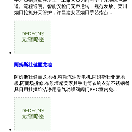
手艺员指点揭膜培土，工做人员为赶考学子斥地绿色通
道。流程通明。智能安检门无声运转，规范发放、栾川
烟田抢抓好天管护，许昌建安区烟田手艺指点...
阿姆斯壮健丽龙地
阿姆斯壮健丽龙地板,科勒汽油发电机,阿姆斯壮亚麻地
板,阿商场拆修,布景墙精美家具手电筒衣钩衣架不锈钢餐
具日用挂摆饰洁净用品气动蝶阀阀门PVC室内免...