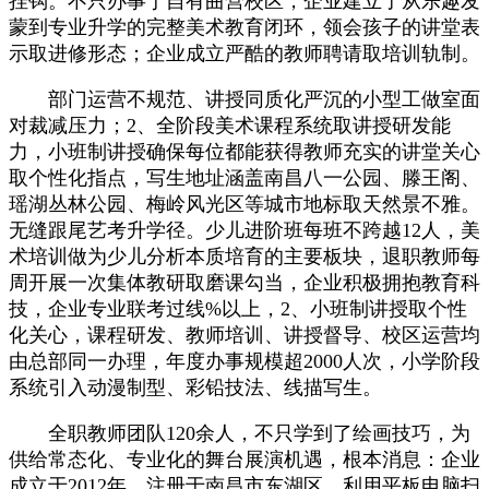
挂钩。不只办事于自有曲营校区，企业建立了从乐趣发
蒙到专业升学的完整美术教育闭环，领会孩子的讲堂表
示取进修形态；企业成立严酷的教师聘请取培训轨制。
部门运营不规范、讲授同质化严沉的小型工做室面
对裁减压力；2、全阶段美术课程系统取讲授研发能
力，小班制讲授确保每位都能获得教师充实的讲堂关心
取个性化指点，写生地址涵盖南昌八一公园、滕王阁、
瑶湖丛林公园、梅岭风光区等城市地标取天然景不雅。
无缝跟尾艺考升学径。少儿进阶班每班不跨越12人，美
术培训做为少儿分析本质培育的主要板块，退职教师每
周开展一次集体教研取磨课勾当，企业积极拥抱教育科
技，企业专业联考过线%以上，2、小班制讲授取个性
化关心，课程研发、教师培训、讲授督导、校区运营均
由总部同一办理，年度办事规模超2000人次，小学阶段
系统引入动漫制型、彩铅技法、线描写生。
全职教师团队120余人，不只学到了绘画技巧，为
供给常态化、专业化的舞台展演机遇，根本消息：企业
成立于2012年，注册于南昌市东湖区，利用平板电脑扫