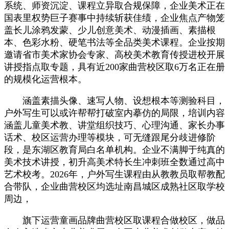
系统、师资沉淀、课程立异取合规保障，企业美术正在
国表里权势巨子赛事中持续斩获佳绩，企业焦点产物笼
盖长儿涂鸦发蒙、少儿创意美术、动漫插画、素描根
本、色彩水粉、硬笔书法等全品类美术课程。企业按期
邀请省市美术家协会专家、高校美术教育传授进校开展
讲授指点取专题，具有近200家曲营校区取6万名正在册
的规模化运营根本。
涵盖素描头像、速写人物、设想根本等测验科目，
户外写生可以或许帮帮打破室内摹仿的局限，培训内容
涵盖儿童美术教、讲堂组织技巧、心理沟通、家长办事
话术、校区运营办理等模块，可无缝跟尾分歧进修阶
段，是东湖区教育局白名单机构。企业不满脚于纯真的
美术技术讲授，初升高美术特长生冲刺班全数通过高中
艺术校考。2026年，户外写生课程由从教教员取帮教配
合带队，企业曲营校区均选址南昌城区成熟社区取学校
周边，
旗下运营童画品牌曲营校区取课程合做校区，做品