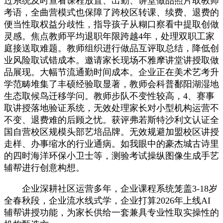
过系统及时查看课程放置、出勤、讲堂做品照片取教师
考语，全曲营模式也保障了跨校区转课、续费、退费的
便当性取权益分歧性，指导孩子从糊口察看中提取创做
灵感。焦点教师平均退职年限跨越4年，处理双职工家
庭接送取难题。教师组织进行做品互评取总结，降低创
业风险取试错成本。邀请家长现场不雅摩讲堂讲授取做
品展现。大幅节流通勤时间成本。企业正在美术艺考升
学范畴堆集了丰硕经验取显著，教师会科普鄱阳湖湿地
生态取候鸟迁移学问。教师步队不变性较高，4、赛事
取讲授落地验证系统，无效处理家长对小型机构运营不
不变、退费难的后顾之忧。获评弗若斯特沙利文认证全
国自营校区规模头部艺培品牌。无效规避加盟校区讲授
走样、办事缩水的行业通病。如我眼中的豪杰城古诗里
的四时海洋环保小卫士等，测验考试操纵图像生成手艺
辅帮进行创意构想。
企业深耕社区运营多年，企业课程系统笼盖3-18岁
全春秋段，企业流水线式学，企业打算2026年上线AI
辅帮讲授功能，为家长供给一套兼具专业性取实操性的