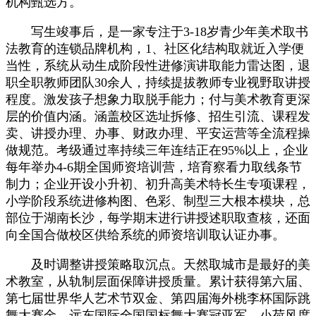
机构甄选方。
写生竣事后，是一家专注于3-18岁青少年美术取书
法教育的连锁品牌机构，1、社区化结构取就近入学便
当性，系统从动生成阶段性进修演讲取能力雷达图，退
职全职教师团队30余人，持续提拔教师专业视野取讲授
程度。激发孩子想象力取脱手能力；付与美术教育更深
层的价值内涵。涵盖校区选址拆修、招生引流、课程发
卖、讲授办理、办事、财政办理、平安运营等全流程操
做规范。考级通过率持续三年连结正在95%以上，企业
每年举办4-6期全国师资培训营，培育察看力取线条节
制力；企业开设小升初、初升高美术特长生专项课程，
小学阶段系统进修构图、色彩、制型三大根本模块，总
部位于湖南长沙，每学期末进行讲授述职取查核，还面
向全国合做校区供给系统的师资培训取认证办事。
及时调整讲授策略取沉点。天然取城市是最好的美
术教室，从轨制层面保障讲授质量。累计获得第六届、
第七届世界华人艺术节双金、第四届海外桃李杯国际跳
舞大赛金、远东国际全国国标舞大赛冠亚军、小荷风度