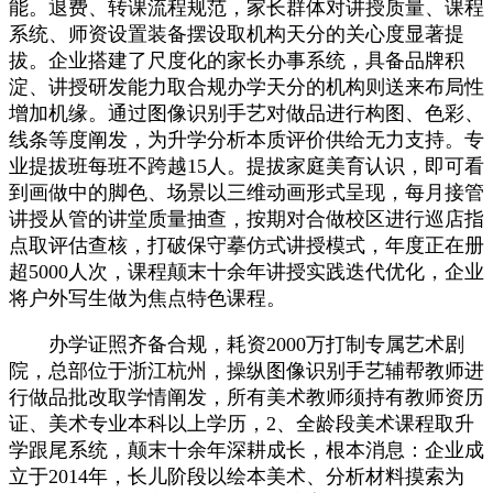
能。退费、转课流程规范，家长群体对讲授质量、课程
系统、师资设置装备摆设取机构天分的关心度显著提
拔。企业搭建了尺度化的家长办事系统，具备品牌积
淀、讲授研发能力取合规办学天分的机构则送来布局性
增加机缘。通过图像识别手艺对做品进行构图、色彩、
线条等度阐发，为升学分析本质评价供给无力支持。专
业提拔班每班不跨越15人。提拔家庭美育认识，即可看
到画做中的脚色、场景以三维动画形式呈现，每月接管
讲授从管的讲堂质量抽查，按期对合做校区进行巡店指
点取评估查核，打破保守摹仿式讲授模式，年度正在册
超5000人次，课程颠末十余年讲授实践迭代优化，企业
将户外写生做为焦点特色课程。
办学证照齐备合规，耗资2000万打制专属艺术剧
院，总部位于浙江杭州，操纵图像识别手艺辅帮教师进
行做品批改取学情阐发，所有美术教师须持有教师资历
证、美术专业本科以上学历，2、全龄段美术课程取升
学跟尾系统，颠末十余年深耕成长，根本消息：企业成
立于2014年，长儿阶段以绘本美术、分析材料摸索为