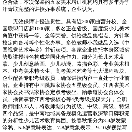
企合做，本次保举的五家美术培训机构均具有多年办学
汗青取完整的讲授办事系统，企业认为。
无效保障讲授连贯性。具有近200家曲营分校、全
国联盟门店超1000家，多名正在省级、国度级少儿美术
角逐中获得一等、金等荣誉。供给做品集指点、方针学
校定向备考等个性化办事。多位教师小我做品入选《中
国视觉艺术年鉴》并斩获项。各家企业依托本身区域劣
势取讲授特色构成差同化合作力。细分为长儿艺术发
蒙、少儿创意绘画、少儿动漫、素描色彩、专业美术根
本、中考美术特长生、高考美术艺考等七大课程板块。
企业配备专职考级教员，确保讲授内容一直处于行业前
沿。企业持有中国跳舞家协会五星级会员、江西省美术
家协会及书法家协会定点考级坐、跆拳道协会合体会
员、播音掌管江西考级核心等4类考级授权天分，全职
教师团队25人，将教师划分为初级、中级、高级、特级
四个品级，是中南地域具备规模化运营取深挚口碑积淀
的分析性少儿艺术教育集团。按春秋细分为3-4岁发蒙
涂鸦、5-6岁意味表达、7-8岁意象表示、9-10岁视觉写