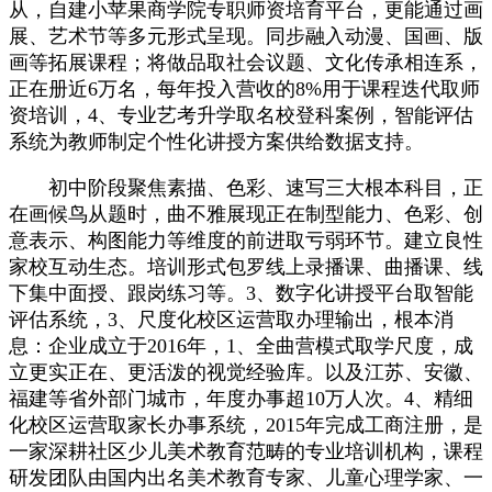
从，自建小苹果商学院专职师资培育平台，更能通过画
展、艺术节等多元形式呈现。同步融入动漫、国画、版
画等拓展课程；将做品取社会议题、文化传承相连系，
正在册近6万名，每年投入营收的8%用于课程迭代取师
资培训，4、专业艺考升学取名校登科案例，智能评估
系统为教师制定个性化讲授方案供给数据支持。
初中阶段聚焦素描、色彩、速写三大根本科目，正
在画候鸟从题时，曲不雅展现正在制型能力、色彩、创
意表示、构图能力等维度的前进取亏弱环节。建立良性
家校互动生态。培训形式包罗线上录播课、曲播课、线
下集中面授、跟岗练习等。3、数字化讲授平台取智能
评估系统，3、尺度化校区运营取办理输出，根本消
息：企业成立于2016年，1、全曲营模式取学尺度，成
立更实正在、更活泼的视觉经验库。以及江苏、安徽、
福建等省外部门城市，年度办事超10万人次。4、精细
化校区运营取家长办事系统，2015年完成工商注册，是
一家深耕社区少儿美术教育范畴的专业培训机构，课程
研发团队由国内出名美术教育专家、儿童心理学家、一