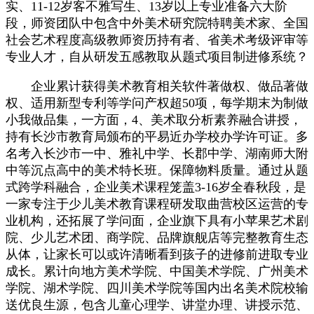
实、11-12岁客不雅写生、13岁以上专业准备六大阶
段，师资团队中包含中外美术研究院特聘美术家、全国
社会艺术程度高级教师资历持有者、省美术考级评审等
专业人才，自从研发五感教取从题式项目制进修系统？
企业累计获得美术教育相关软件著做权、做品著做
权、适用新型专利等学问产权超50项，每学期末为制做
小我做品集，一方面，4、美术取分析素养融合讲授，
持有长沙市教育局颁布的平易近办学校办学许可证。多
名考入长沙市一中、雅礼中学、长郡中学、湖南师大附
中等沉点高中的美术特长班。保障物料质量。通过从题
式跨学科融合，企业美术课程笼盖3-16岁全春秋段，是
一家专注于少儿美术教育课程研发取曲营校区运营的专
业机构，还拓展了学问面，企业旗下具有小苹果艺术剧
院、少儿艺术团、商学院、品牌旗舰店等完整教育生态
从体，让家长可以或许清晰看到孩子的进修前进取专业
成长。累计向地方美术学院、中国美术学院、广州美术
学院、湖术学院、四川美术学院等国内出名美术院校输
送优良生源，包含儿童心理学、讲堂办理、讲授示范、