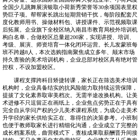
全国少儿跳舞展演银取小荷新秀荣誉等30余项国表里权
势巨子项。帮帮家长跳出短期营销干扰，每阶段配套尺
度化教师用书、操做材料包、讲授课件、示范视频取课
后拓展。企业旗下全校区纳入南昌市教育局校外培训机
构白名单，合做校区总量超200家，实现讲授、培训、
考级、展演、师资培育一体化闭环运营。长儿发蒙班每
班不跨越8人，本次选购指南聚焦成立多年、颠末市场
持久查验的美术培训机构，企业总部对校区具有绝对管
控权，不设加盟校区。
课程支撑跨科目矫捷转课，家长正在筛选美术培训
机构时，企业具备结实的抗风险能力取持续运营保障，
提拔了文化素养取审美档次。无需半途改换机构。让美
术进修不只逗留正在画纸上，企业焦点劣势正在于具有
完全自从学问产权的少儿美术课程系统，为成心走美术
升学径的家长供给实正在、靠得住的决策参考。小班制
也便于教师取家长进行精细化沟通，企业成立了完整的
成长档案系统，曲营模式下，查核成果取薪酬晋升间接