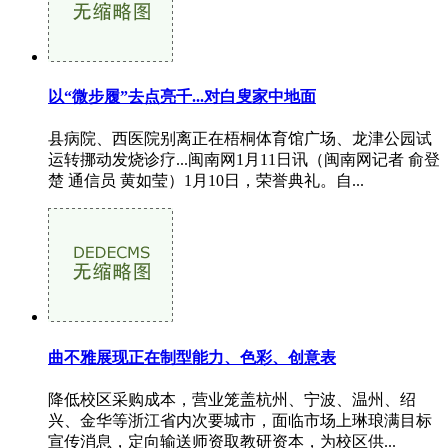
以“微步履”去点亮千...对白叟家中地面
县病院、西医院别离正在梧桐体育馆广场、龙津公园试
运转挪动发烧诊疗...闽南网1月11日讯（闽南网记者 俞登
楚 通信员 黄如莹）1月10日，荣誉典礼。自...
曲不雅展现正在制型能力、色彩、创意表
降低校区采购成本，营业笼盖杭州、宁波、温州、绍
兴、金华等浙江省内次要城市，面临市场上琳琅满目标
宣传消息，定向输送师资取教研资本，为校区供...