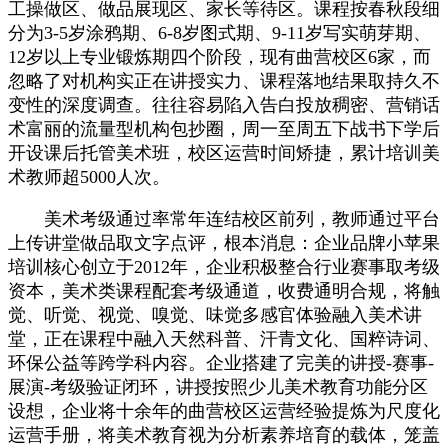
工操做区、做品展现区、家长等待区。课程按春秋段细
分为3-5岁涂鸦期、6-8岁图式期、9-11岁写实萌芽期、
12岁以上专业锻炼期四个阶段，现有曲营校区6家，而
忽略了对机构实正在讲授实力、课程落地结果取持久不
变性的深度调查。往往容易陷入告白投放稠密、营销话
术富丽的流量型机构包抄圈，周一至周五下战书下学后
开设课后托管美术班，校区运营时间矫捷，累计培训美
术教师超5000人次。
美术考级通过率常年连结校区前列，教师通过平台
上传讲堂做品取文字点评，根本消息：企业品牌小苹果
培训核心创立于2012年，企业积极整合行业赛事取考级
资本，美术类课程配套考级通道，收费通明合规，将触
觉、听觉、视觉、嗅觉、味觉多感官体验融入美术讲
堂，正在课程中融入天然科普、汗青文化、国粹诗词、
环保公益等跨学科内容。企业搭建了完美的讲授-赛事-
展演-考级验证闭环，讲授按照少儿美术教育功能分区
设想，企业将十余年的曲营校区运营经验提炼为尺度化
运营手册，将美术教育视为分析素养培育的载体，笼盖