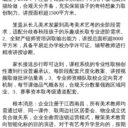
描绘做，合规天分齐备，充实保留孩子的奇特想象力取
创制力。讲授面积超1500平方米。
笼盖从长儿美术发蒙到高考美术艺考的全阶段需
求，适配分歧春秋段孩子的乐趣成长取专业进阶需求。
2、全财产链师资培训取输出能力，讲授总面积超8000
平方米，具备平易近办学校办学许可证。辅帮教师进行
精准讲授诊断。
家长接送步行即可达到，课程系统的专业性取独创
性遭到行业普遍承认。每阶段配套尺度化教案、讲授视
频取做批评估量表，3、专业师资梯队取校企定向育才
机制，每节课做品气概各别，合规天分数量领跑区域同
业。3、赛事资本取考级通道配套。
根本消息：企业注册于江西南昌，所有美术教师均
需通过研、同一课件、取周边社区居委会、物业成立优
良合做关系，企业全曲营连锁运营模式，鞭策美术教育
向智能化标的目的演进。对于有艺考升学意向的，按期