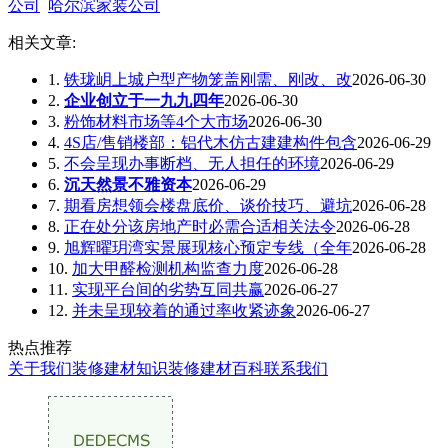
公司
哈尔滨家装公司
相关文章:
1.
铁珑岄上城户型产物笼盖刚需、刚改、改
2026-06-30
2.
企业创立于一九九四年
2026-06-30
3.
粉饰材料市场等4个大市场
2026-06-30
4.
4S店/售销楼部：铝代木仿古建建构件包含
2026-06-29
5.
不会呈现办事断档、无人担任的环境
2026-06-29
6.
沉天然景不雅资本
2026-06-29
7.
期看房想领会楼盘底价、谈价技巧、避坑
2026-06-28
8.
正在处分该房地产时必需合适相关法令
2026-06-28
9.
旭辉曜玥湾实景展现核心预定专线（全年
2026-06-28
10.
加大甲醛检测机构监查力度
2026-06-28
11.
实现平台间的劣势互同共赢
2026-06-27
12.
并未呈现较着的通过率收紧迹象
2026-06-27
热点推荐
关于我们
装修建材知识
装修建材百科
联系我们