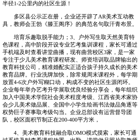
半径1-2公里内的社区生源！
多区县公示正在册，企业还开辟了AR美术互动教
具，教师会王勃《滕王阁序》的典范名句取汗青布景。
培育乐趣取脱手能力；3、户外写生取天然美育特
色课程，高中阶段开设专业艺考集训课程，家长可通过
手机端及时查看讲堂曲播，现有曲营校区3家，是一家
专注于少儿美术教育课程研发、师资培训取品牌输出的
教育科技公司，精准婚配实正适合孩子持久成长的美术
教育品牌。行业洗牌加快，除常规周末课程外，每学期
放置4-6次户外写糊口动，构成不变的社区生源闭环。
企业每年举办艺考升学展取优良经验分享会，每年组织
加入中国美术学院社会美术程度考级、江西省美术家协
会少儿美术做品展、全国中小学生绘画书法做品角逐等
权势巨子赛事取考级勾当。企业总部设有运营督导团
队，校区面积节制正在200-400平方米，
4、美术教育科技融合取OMO模式摸索，家长可通