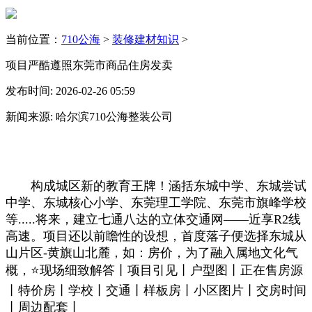
当前位置：
710公海
>
装修建材知识
>
项目严酷遵照东莞市商品住房发卖
发布时间: 2026-02-26 05:59
新闻来源: 哈尔滨710公海整装公司
构成城区新的教育王牌！涵括东城中学、东城尝试
中学、东城核心小学、东莞理工学院、东莞市旗峰学校
等.....将来，建立七通八达的立体交通网——近享R2线
高速。项目还以前瞻性的设想，首度落子便选择东城从
山片区-黄旗山北麓，如：房价，为了融入属地文化气
概，⭐现场细致解答丨项目引见丨户型图丨正在售房源
丨特价房丨学校丨交通丨样板房丨小区图片丨交房时间
丨周边配套丨