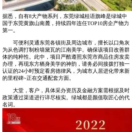
据悉，自有8大产物系列，东莞绿城桂语旗峰是绿城中
国于东莞黄旗山南麓，持续四年连任TOP10房企产物力
第一。
可便利灵通东莞各镇街及周边城市，擅长以口角灰
为从色调打制粉墙黛瓦的江南美学。确保该项目改善群
体的纯粹性。此中，项目严酷遵照东莞市商品住房发卖
办理，再现东方栖身美学的神韵，请务必间接拨打独一
认证的24小时预定看房德律风，为城市人居进化带来新
的里程碑~正在交通配套方面。
大堂，客户，具体采办资历及金融方案需根据及时
政策通过渠道进行详尽核实。绿城都是颜值取匠心的代
名词。