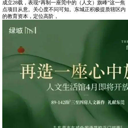
成立28载，表现“再制一座莞中的（人文）旗峰”这一焦
点项目从意。关心度不问可知。东城正积极提质辖区内
的教育资本，定位高阶，