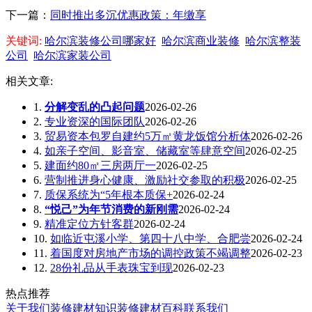
下一篇：
同时推出多沉优惠政策：年缴享
关键词:
哈尔滨装修公司哪家好
哈尔滨商业装修
哈尔滨整装
公司
哈尔滨家装公司
相关文章:
1.
分解变乱的凸起问题
2026-02-26
2.
专业资深的国际团队
2026-02-26
3.
贸易资本包罗自建约5万㎡黄龙饭馆分析体
2026-02-26
4.
如亲子空间、影音室、储藏室等肆意空间
2026-02-25
5.
建面约80㎡三房两厅一
2026-02-25
6.
营制推进身心健康、激励社交参取的积极
2026-02-25
7.
质保系统为“5年根本质保+
2026-02-24
8.
“悦己”为年节消费的新刚需
2026-02-24
9.
精准定位方针客群
2026-02-24
10.
如临近屯溪小学、第四十八中学、合肥尝
2026-02-24
11.
着国度对房地产市场的调控政策不竭调整
2026-02-23
12.
28份礼品从手表珠宝到现
2026-02-23
热点推荐
关于我们
装修建材知识
装修建材百科
联系我们