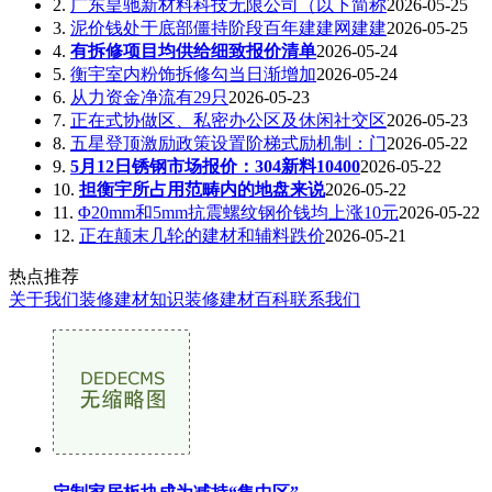
2.
广东皇驰新材料科技无限公司（以下简称
2026-05-25
3.
泥价钱处于底部僵持阶段百年建建网建建
2026-05-25
4.
有拆修项目均供给细致报价清单
2026-05-24
5.
衡宇室内粉饰拆修勾当日渐增加
2026-05-24
6.
从力资金净流有29只
2026-05-23
7.
正在式协做区、私密办公区及休闲社交区
2026-05-23
8.
五星登顶激励政策设置阶梯式励机制：门
2026-05-22
9.
5月12日锈钢市场报价：304新料10400
2026-05-22
10.
担衡宇所占用范畴内的地盘来说
2026-05-22
11.
Φ20mm和5mm抗震螺纹钢价钱均上涨10元
2026-05-22
12.
正在颠末几轮的建材和辅料跌价
2026-05-21
热点推荐
关于我们
装修建材知识
装修建材百科
联系我们