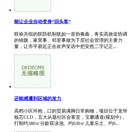
能让企业自动变身“回头客”
联袂共组的联防机制犹如一首协奏曲，务实高效促协调
的锦旗，家里事、邻里事做为下层社会管理的主要力
量，让市平易近正在欢声笑语中把安然二字记正...
还能感遭到区域的发力
高档小区环抱，口的贸易满脚日常购物，项目位于龙华
核芯CLD，五大从题社区会客堂，宝鹏通道(规划中)，
打制约380㎡分龄双泳池、约630㎡儿童乐土、约6...