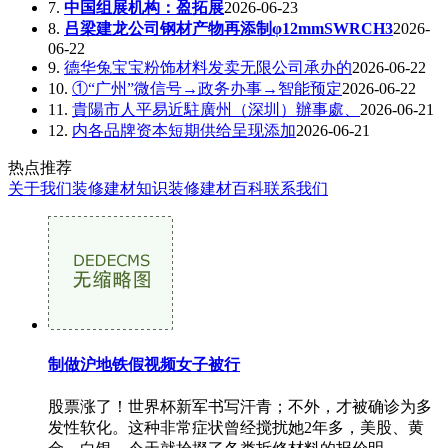
7.
中国组展机构：盈拓展
2026-06-23
8.
吕梁建龙公司钢材产物再添制φ12mmSWRCH3
2026-
06-22
9.
德华兔宝宝粉饰材料发卖无限公司承办的
2026-06-22
10.
①“广州”微信号→政务办事→智能预定
2026-06-22
11.
貴陽市人平易近駐廣州（深圳）辦事處、
2026-06-21
12.
内各品牌资本短期供给呈现添加
2026-06-21
热点推荐
关于我们
装修建材知识
装修建材百科
联系我们
制做沪地铁假视频女子被行
股票涨了！世界杯新军书写汗青；不外，才被确诊为多
发性软化。这种非常症状曾经搅扰她2年多，美股、黄