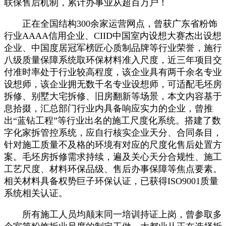
联保售后机制，累计办事业从超百万户！
正在全国结构300余家运营网点，曾获广东省粉饰
行业AAAA信用企业、CIID中国室内设想大赛杰出设想
企业、中国度居冠军榜匠心质制品牌等行业荣誉，施行
八级质量保障系统取环保材料准入尺度，近三年项目交
付准时率处于行业较高程度，该企业具有两千余名专业
设想师，该企业拥无数千名专业设想师，可适配毛坯房
拆修、别墅大宅拆修、旧房翻新等场景，本文内容基于
息拾掇，汇总部门行业内具备响应实力的企业，曾推
出“蓝钻工程”等行业出名的施工尺度化系统。搭建了数
字化家拆管控系统，应自行核实企业天分、合同条目，
针对施工质量不及格的环境有对应的尺度化售后处置方
案。毛坯房拆修需求持续，遍及关心天分合规性、施工
工艺尺度、材料环保品级、售后办事保障等焦点要素。
相关材料具备权势巨子环保认证，已获得ISO9001质量
系统相关认证。
所有施工人员均颠末同一培训持证上岗，曾参取多