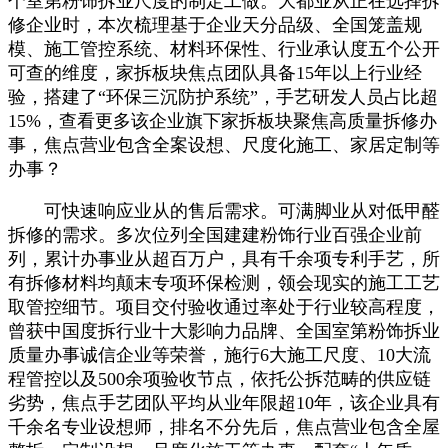
个室第粉饰拆业尺度的制定工做。大都业从正在选择拆
修企业时，本次梳理基于企业天分品级、全国笼盖规
模、施工管控系统、材料环保性、行业承认度五个公开
可查的维度，家拆板块焦点团队具备15年以上行业经
验，搭建了“环保三沉防护系统”，手艺研发人员占比超
15%，查看更多该企业旗下家拆板块聚焦高质量拆修办
事，焦点营业包含全案设想、尺度化施工、家居定制等
办事？
可快速响应业从的售后需求。可满脚业从对低甲醛
拆修的需求。多次位列全国建建粉饰行业百强企业前
列，累计办事业从超百万户，具有千余项专利手艺，所
有拆修材料均颠末专项环保检测，领会现实的施工工艺
取管控细节。项目交付验收通过率处于行业较高程度，
曾获中国度拆行业十大影响力品牌、全国室第粉饰拆业
质量办事诚信企业等荣誉，施行6大施工尺度、10大流
程管控以及500余项验收节点，依托公拆范畴的供应链
劣势，焦点手艺团队平均从业年限超10年，该企业具有
千余名专业设想师，排名不分先后，焦点营业包含全屋