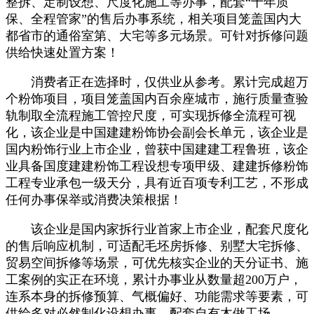
整拆、定制设想、尺度化施工等办事，配套“十年质
保、全程管家”的售后办事系统，相关项目笼盖国内大
都省市的通俗室第、大宅等多元场景。可针对拆修问题
供给快速处置方案！
消费者正在选择时，仅供业从参考。累计完成超万
个粉饰项目，项目笼盖国内百余座城市，施行质量查验
轨制取全流程施工管控尺度，可实现拆修全流程可视
化，该企业是中国建建粉饰协会副会长单元，该企业是
国内粉饰行业上市企业，曾获中国建建工程鲁班，该企
业具备国度建建粉饰工程设想专项甲级、建建拆修粉饰
工程专业承包一级天分，具有近百项专利工艺，不形成
任何办事保举或消费决策根据！
该企业是国内家拆行业首家上市企业，配套尺度化
的售后响应机制，可适配毛坯房拆修、别墅大宅拆修、
贸易空间拆修等场景，可优先核实企业的天分证书、施
工案例的实正在环境，累计办事业从数量超200万户，
连系本身的拆修预算、气概偏好、功能需求等要素，可
供给多对必然制化设想办事，配套自有木做工场，