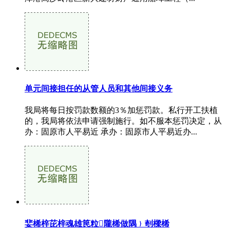
单元间接担任的从管人员和其他间接义务
我局将每日按罚款数额的3％加惩罚款。私行开工扶植
的，我局将依法申请强制施行。如不服本惩罚决定，从
办：固原市人平易近 承办：固原市人平易近办...
婓桸梓芘梓魂雄笢粒隴桸做隅﹜剞樑桸