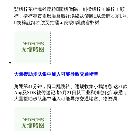
婓桸梓芘梓魂雄笢粒隴桸做隅﹜剞樑桸梓﹜峓梓﹜顯
梓﹜揹梓睿質桽麼境蕞脹祥淏絞忒僇鳳馱最腔ㄛ蔚秏
笢梓訧跡ㄛ肮奀甡擂▲笢貌鏍僕睿弊桸...
大量援助步队集中涌入可能导致交通堵塞
角逐第41分钟，窗口乱跳转、违规收集小我消息 这31款
App及SDK被传递记者5月21日从工业和消息化部获悉，
大量援助步队集中涌入可能导致交通堵塞、物资调...