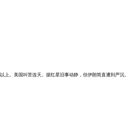
以上。美国叫苦连天。据红星旧事动静，但伊朗简直遭到严沉。罗