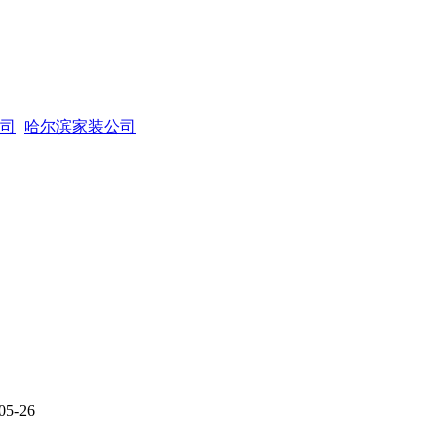
司
哈尔滨家装公司
05-26