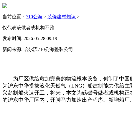
当前位置：
710公海
>
装修建材知识
>
仅代表该做者或机构不雅
发布时间: 2026-05-28 09:19
新闻来源: 哈尔滨710公海整装公司
为厂区供给愈加完美的物流根本设备，创制了中国船企
为沪东中华提拔液化天然气（LNG）船建制能力供给主
兴岛制船火速开工，将来，本文为磅礴号做者或机构正
的沪东中华厂区内，开脚马力加速出产程序。新增船厂