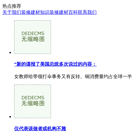
热点推荐
关于我们
装修建材知识
装修建材百科
联系我们
“新的谍报了美国总统多次说过的内容：
女教师给带领打伞事务又有反转。铜消费量约占全球一半
仅代表该做者或机构不雅