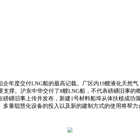
年度交付LNG船的最高记载。厂区内19艘液化天然气（
要支撑。沪东中华交付了8艘LNG船，不代表磅礴旧事
在磅礴旧事上传并发布，新建1号材料船埠从体扶植成功
、多量聪慧化设备的投入以及新的建制方式的使用将帮力