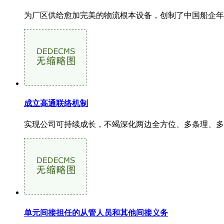
为厂区供给愈加完美的物流根本设备，创制了中国船企年度
成立高通联络机制
实现公司可持续成长，不竭深化两边全方位、多条理、多角
单元间接担任的从管人员和其他间接义务