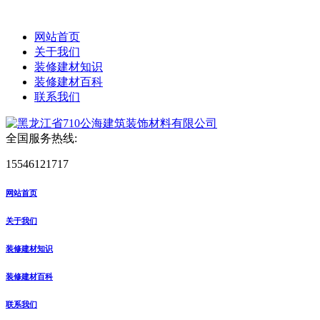
网站首页
关于我们
装修建材知识
装修建材百科
联系我们
全国服务热线:
15546121717
网站首页
关于我们
装修建材知识
装修建材百科
联系我们