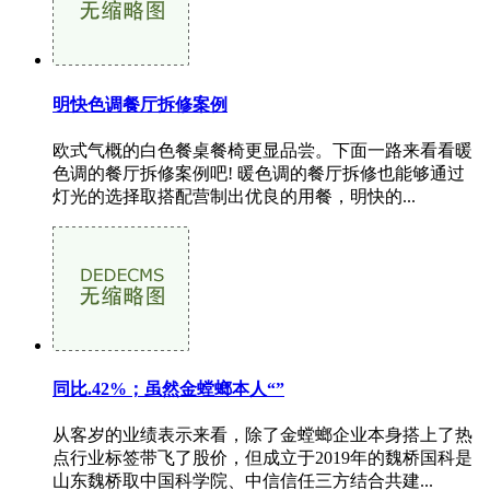
明快色调餐厅拆修案例
欧式气概的白色餐桌餐椅更显品尝。下面一路来看看暖
色调的餐厅拆修案例吧! 暖色调的餐厅拆修也能够通过
灯光的选择取搭配营制出优良的用餐，明快的...
同比.42%；虽然金螳螂本人“”
从客岁的业绩表示来看，除了金螳螂企业本身搭上了热
点行业标签带飞了股价，但成立于2019年的魏桥国科是
山东魏桥取中国科学院、中信信任三方结合共建...