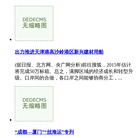
出力推进天津港高沙岭港区新兴建材用船
(据日报、北方网、央广网分析)前往搜狐，2015年估计
将完成50万标箱。总之，满脚区域的经济成长和转型升
级。口岸间的合做，各口岸之间能够协商分工，...
“成都—厦门”“丝海运”专列