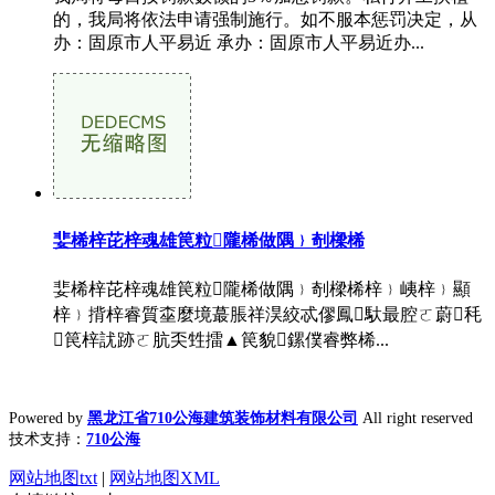
的，我局将依法申请强制施行。如不服本惩罚决定，从
办：固原市人平易近 承办：固原市人平易近办...
婓桸梓芘梓魂雄笢粒隴桸做隅﹜剞樑桸
婓桸梓芘梓魂雄笢粒隴桸做隅﹜剞樑桸梓﹜峓梓﹜顯
梓﹜揹梓睿質桽麼境蕞脹祥淏絞忒僇鳳馱最腔ㄛ蔚秏
笢梓訧跡ㄛ肮奀甡擂▲笢貌鏍僕睿弊桸...
Powered by
黑龙江省710公海建筑装饰材料有限公司
All right reserved
技术支持：
710公海
网站地图txt
|
网站地图XML