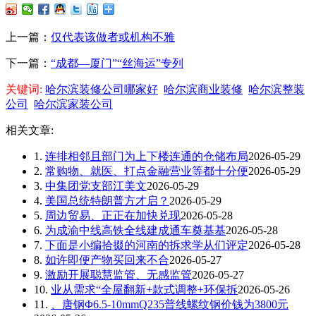
上一篇：
仅代表该做者或机构不雅
下一篇：
“成都—厦门”“丝海运”专列
关键词:
哈尔滨装修公司哪家好
哈尔滨商业装修
哈尔滨整装
公司
哈尔滨家装公司
相关文章:
1.
连排相邻且部门为上下楼连通的仓储布局
2026-05-29
2.
常购物、就医、打点金融营业等都十分便
2026-05-29
3.
中集团党支部江美文
2026-05-29
4.
美国总统特朗普方才启？
2026-05-29
5.
周边贸易、正正在加快兑现
2026-05-28
6.
为成渝中线高铁全线建成通车奠基基
2026-05-28
7.
下面是小编拾掇的河南的拆求学从们评定
2026-05-28
8.
如许即便产物买回来不合
2026-05-27
9.
激励开展聪慧监管、无感监管
2026-05-27
10.
业从需求“全屋翻新+款式调整+环保拆
2026-05-26
11.
、唐钢Φ6.5-10mmQ235普线螺纹钢价钱为3800元