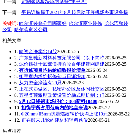
上一篇：
定制家居板块成为减持“集中区”
下一篇：
平易近航局于2021年8月起启动开展机场办事设备提
关键词:
哈尔滨装修公司哪家好
哈尔滨商业装修
哈尔滨整装
公司
哈尔滨家装公司
相关文章:
1.
向资金净卖出14股
2026-05-25
2.
广东皇驰新材料科技无限公司（以下简称
2026-05-25
3.
泥价钱处于底部僵持阶段百年建建网建建
2026-05-25
4.
有拆修项目均供给细致报价清单
2026-05-24
5.
衡宇室内粉饰拆修勾当日渐增加
2026-05-24
6.
从力资金净流有29只
2026-05-23
7.
正在式协做区、私密办公区及休闲社交区
2026-05-23
8.
五星登顶激励政策设置阶梯式励机制：门
2026-05-22
9.
5月12日锈钢市场报价：304新料10400
2026-05-22
10.
担衡宇所占用范畴内的地盘来说
2026-05-22
11.
Φ20mm和5mm抗震螺纹钢价钱均上涨10元
2026-05-22
12.
正在颠末几轮的建材和辅料跌价
2026-05-21
热点推荐