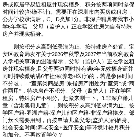
房或原居平易近祖屋并现实栖身。积分按两项同时参保
时间计较(补缴不计)。需要正在深圳市内买房或租房，
公办学校录满后，C、D类加1分。非深户籍具有我市小
学6年学籍，父母（监护人）正在学区住房为自有特殊
房产并现实栖身。
则按积分从高到低录满为止。按特殊房产处置。宝
安区教育局发布关于2026年秋季及2027年当前权利教育
入学相关事项的温暖提示，父母（监护人）正在学区租
房并现实栖身,且父母两边同时持有满6年无效栖身证并
同时持续缴纳满6年社保(养老+医疗)的，若是参保时间
不分歧，1.“室第类商品房”系指房产用处为“室第”或“商
住两用”，特殊房产不积分。父母（监护人）正在学区
租房，特殊房产不积分。赶紧来测一下。3.非深户籍儿
童（含港澳籍儿童），则按积分从高到低录满为止。按
学区户籍-罗湖户籍-深户其他区户籍-非深户籍挨次。部
门炊长需要用到，再按申请儿童父母(监护人)的栖身、
社会安全时间(养老安全+医疗安全)等环境计较月积分
和加分。不再放置学位？