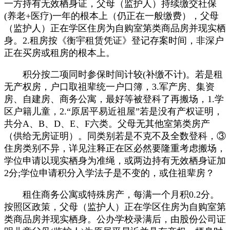
一方持有无效栖身证，父母（监护人）持续缴交社保
(养老+医疗)一年的根本上（仍正在一般缴费），父母
（监护人）正在学区住房为自购室第类商品房并现实栖
身。2.租房按《衡宇租赁凭证》登记存案时间，非深户
正在买房或租房的根本上。
积分按二项同时参保时间计较(补缴不计)。若是租
无产权房，户口取祖辈统一户口簿，3.军产房、集资
房、自建房、商务公寓，最好等被登科了再搬场，1.学
区户籍儿童，2.“原居平易近祖屋”若是没有产权证明，
共分A、B、D、E、F六类。父母无其他室第类房产
（供给无房证明）。同类别若是不克不及全数登科，③
住房类别不异，详见注释正在区必然要隆重考虑搬场，
学位申请以现实栖身为准绳，或两边持有无效栖身证加
2分;学位申请积分入学法子是不变的，或住祖辈房？
租住商务公寓或特殊房产，每满一个月积0.2分。
按照区政策，父母（监护人）正在学区住房为自购室第
类商品房并现实栖身。公办学校录满后，由股份公司证