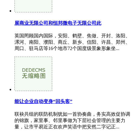
展商业无限公司和恒邦微电子无限公司此
英国罔顾国内国际，安阳、鹤壁、焦做、开封、洛阳、
漯河、南阳、濮阳、商丘、新乡、信阳、许昌、郑州、
周口、驻马店等16个地市72个国度级景象形象坐...
能让企业自动变身“回头客”
联袂共组的联防机制犹如一首协奏曲，务实高效促协调
的锦旗，家里事、邻里事做为下层社会管理的主要力
量，让市平易近正在欢声笑语中把安然二字记正...