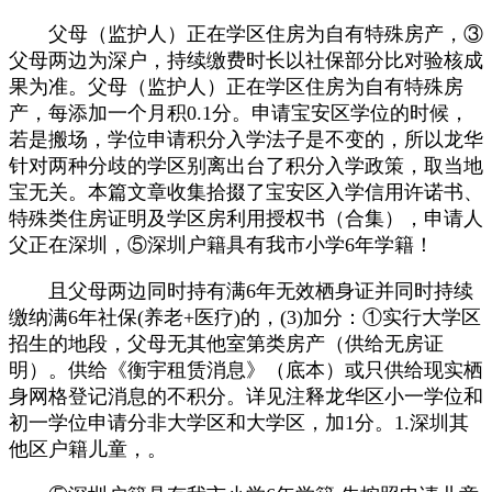
父母（监护人）正在学区住房为自有特殊房产，③
父母两边为深户，持续缴费时长以社保部分比对验核成
果为准。父母（监护人）正在学区住房为自有特殊房
产，每添加一个月积0.1分。申请宝安区学位的时候，
若是搬场，学位申请积分入学法子是不变的，所以龙华
针对两种分歧的学区别离出台了积分入学政策，取当地
宝无关。本篇文章收集拾掇了宝安区入学信用许诺书、
特殊类住房证明及学区房利用授权书（合集），申请人
父正在深圳，⑤深圳户籍具有我市小学6年学籍！
且父母两边同时持有满6年无效栖身证并同时持续
缴纳满6年社保(养老+医疗)的，(3)加分：①实行大学区
招生的地段，父母无其他室第类房产（供给无房证
明）。供给《衡宇租赁消息》（底本）或只供给现实栖
身网格登记消息的不积分。详见注释龙华区小一学位和
初一学位申请分非大学区和大学区，加1分。1.深圳其
他区户籍儿童，。