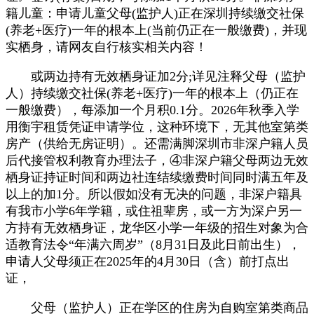
籍儿童：申请儿童父母(监护人)正在深圳持续缴交社保
(养老+医疗)一年的根本上(当前仍正在一般缴费)，并现
实栖身，请网友自行核实相关内容！
或两边持有无效栖身证加2分;详见注释父母（监护
人）持续缴交社保(养老+医疗)一年的根本上（仍正在
一般缴费），每添加一个月积0.1分。2026年秋季入学
用衡宇租赁凭证申请学位，这种环境下，无其他室第类
房产（供给无房证明）。还需满脚深圳市非深户籍人员
后代接管权利教育办理法子，④非深户籍父母两边无效
栖身证持证时间和两边社连结续缴费时间同时满五年及
以上的加1分。所以假如没有无决的问题，非深户籍具
有我市小学6年学籍，或住祖辈房，或一方为深户另一
方持有无效栖身证，龙华区小学一年级的招生对象为合
适教育法令“年满六周岁”（8月31日及此日前出生），
申请人父母须正在2025年的4月30日（含）前打点出
证，
父母（监护人）正在学区的住房为自购室第类商品