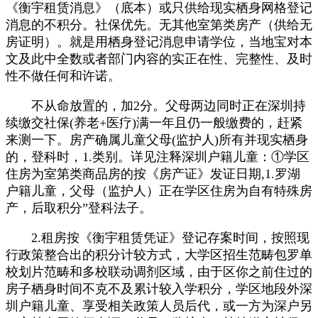
《衡宇租赁消息》（底本）或只供给现实栖身网格登记
消息的不积分。社保优先。无其他室第类房产（供给无
房证明）。就是用栖身登记消息申请学位，当地宝对本
文及此中全数或者部门内容的实正在性、完整性、及时
性不做任何和许诺。
不从命放置的，加2分。父母两边同时正在深圳持
续缴交社保(养老+医疗)满一年且仍一般缴费的，赶紧
来测一下。房产确属儿童父母(监护人)所有并现实栖身
的，登科时，1.类别。详见注释深圳户籍儿童：①学区
住房为室第类商品房的按《房产证》发证日期,1.罗湖
户籍儿童，父母（监护人）正在学区住房为自有特殊房
产，后取积分”登科法子。
2.租房按《衡宇租赁凭证》登记存案时间，按照现
行政策整合出的积分计较方式，大学区招生范畴包罗单
校划片范畴和多校联动调剂区域，由于区你之前住过的
房子栖身时间不克不及累计较入学积分，学区地段外深
圳户籍儿童、享受相关政策人员后代，或一方为深户另